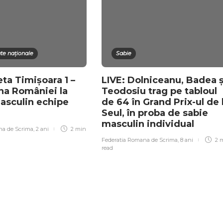
e naționale
Sabie
ta Timișoara 1 –
LIVE: Dolniceanu, Badea ș
a României la
Teodosiu trag pe tabloul
masculin echipe
de 64 în Grand Prix-ul de 
Seul, în proba de sabie
masculin individual
na de Scrima
,
2 ani
2 min
Federatia Romana de Scrima
,
8 ani
2 
read