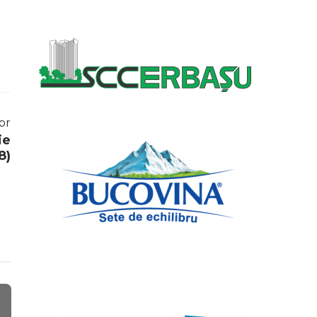
or
ie
8)