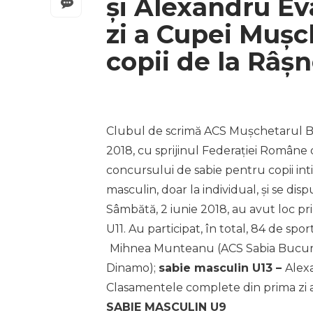
și Alexandru Ev
zi a Cupei Mușc
copii de la Râș
Clubul de scrimă ACS Mușchetarul Bra
2018, cu sprijinul Federației Române d
concursului de sabie pentru copii int
masculin, doar la individual, și se disp
Sâmbătă, 2 iunie 2018, au avut loc pri
U11. Au participat, în total, 84 de sport
Mihnea Munteanu (ACS Sabia Bucure
Dinamo);
sabie masculin U13 –
Alex
Clasamentele complete din prima zi ar
SABIE MASCULIN U9