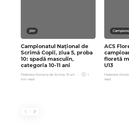
Știri
Campionat
Campionatul Național de
ACS Flore
Scrimă Copii, ziua 5, proba
campioan
10: spadă masculin,
floretă 
categoria 10-11 ani
U13
Federatia Romana de Scrima
,
10 ani
1
Federatia Roma
min
read
read