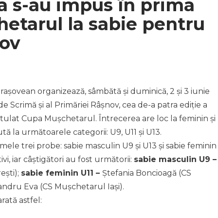
a s-au impus în prima
hetarul la sabie pentru
nov
șovean organizează, sâmbătă și duminică, 2 și 3 iunie
e Scrimă și al Primăriei Râșnov, cea de-a patra ediție a
itulat Cupa Mușchetarul. Întrecerea are loc la feminin și
ută la următoarele categorii: U9, U11 și U13.
mele trei probe: sabie masculin U9 și U13 și sabie feminin
ivi, iar câștigători au fost următorii:
sabie masculin U9 –
ști);
sabie feminin U11 –
Ștefania Boncioagă (CS
andru Eva (CS Mușchetarul Iași).
ată astfel: