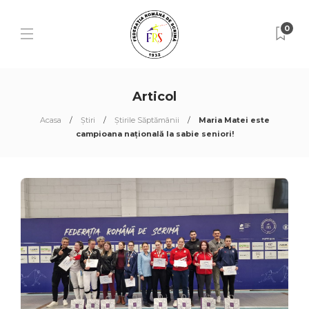
0
Articol
Acasa
Știri
Știrile Săptămânii
Maria Matei este
campioana națională la sabie seniori!