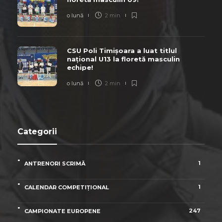
o lună
2 min
CSU Poli Timișoara a luat titlul
național U13 la floretă masculin
echipe!
o lună
2 min
Categorii
1
ANTRENORI SCRIMĂ
1
CALENDAR COMPETIȚIONAL
247
CAMPIONATE EUROPENE