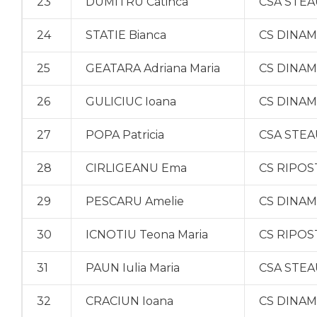
23
DUMITRU Catinca
CSA STEA
24
STATIE Bianca
CS DINA
25
GEATARA Adriana Maria
CS DINA
26
GULICIUC Ioana
CS DINA
27
POPA Patricia
CSA STEA
28
CIRLIGEANU Ema
CS RIPOS
29
PESCARU Amelie
CS DINA
30
ICNOTIU Teona Maria
CS RIPOS
31
PAUN Iulia Maria
CSA STEA
32
CRACIUN Ioana
CS DINA