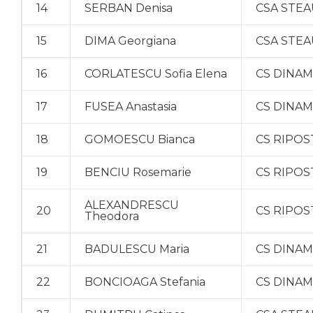
14
SERBAN Denisa
CSA STEA
15
DIMA Georgiana
CSA STEA
16
CORLATESCU Sofia Elena
CS DINA
17
FUSEA Anastasia
CS DINA
18
GOMOESCU Bianca
CS RIPOS
19
BENCIU Rosemarie
CS RIPOS
ALEXANDRESCU
20
CS RIPOS
Theodora
21
BADULESCU Maria
CS DINA
22
BONCIOAGA Stefania
CS DINA