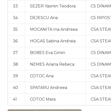
33
SEZER Yasmin Teodora
CS DINA
34
DEJESCU Ana
CS RIPOS
35
MOCANITA Ina Andreea
CSA STEA
36
HOGAS Sabina Andreia
CSA STEA
37
BOBES Eva Gimin
CS DINA
38
NEMES Ariana Rebeca
CS DINA
39
COTOC Ana
CSA STEA
40
SPATARU Andreea
CSA STEA
41
COTOC Mara
CSA STEA