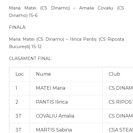
Maria Matei (CS Dinamo) – Amalia Covaliu (CS
Dinamo) 15-6
FINALĂ:
Maria Matei (CS Dinamo) – Ilinca Pantiș (CS Riposta
București) 15-12
CLASAMENT FINAL:
Loc
Nume
Club
1
MATEI Maria
CS DINA
2
PANTIS Ilinca
CS RIPOS
3T
COVALIU Amalia
CS DINA
3T
MARTIS Sabina
CSA STEA