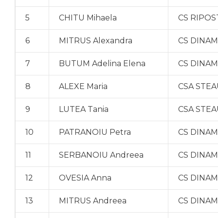
5
CHITU Mihaela
CS RIPOS
6
MITRUS Alexandra
CS DINA
7
BUTUM Adelina Elena
CS DINA
8
ALEXE Maria
CSA STEA
9
LUTEA Tania
CSA STEA
10
PATRANOIU Petra
CS DINA
11
SERBANOIU Andreea
CS DINA
12
OVESIA Anna
CS DINA
13
MITRUS Andreea
CS DINA