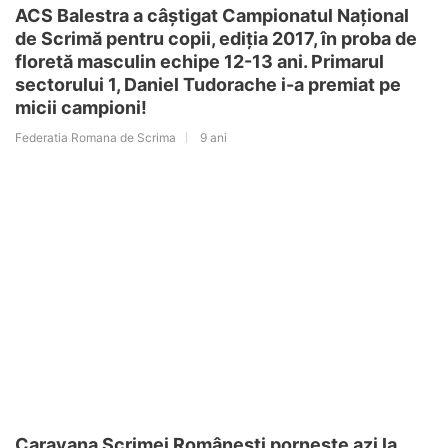
ACS Balestra a câștigat Campionatul Național
de Scrimă pentru copii, ediția 2017, în proba de
floretă masculin echipe 12-13 ani. Primarul
sectorului 1, Daniel Tudorache i-a premiat pe
micii campioni!
Federatia Romana de Scrima
9 ani
Caravana Scrimei Românești pornește azi la