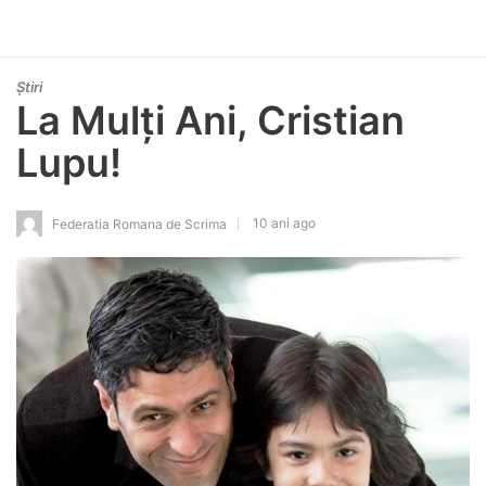
Știri
La Mulți Ani, Cristian
Lupu!
10 ani ago
Federatia Romana de Scrima