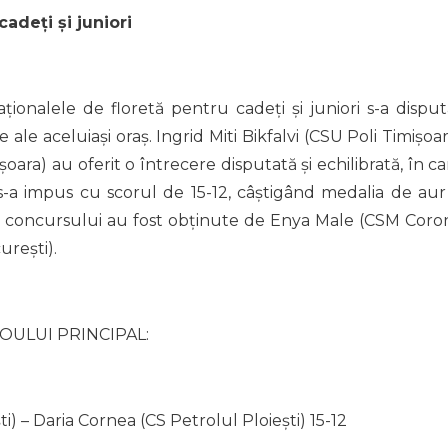
adeți și juniori
ționalele de floretă pentru cadeți și juniori s-a disput
le aceluiași oraș. Ingrid Miti Bikfalvi (CSU Poli Timișoar
ara) au oferit o întrecere disputată și echilibrată, în ca
s-a impus cu scorul de 15-12, câștigând medalia de aur 
ale concursului au fost obținute de Enya Male (CSM Coro
urești).
OULUI PRINCIPAL:
) – Daria Cornea (CS Petrolul Ploiești) 15-12