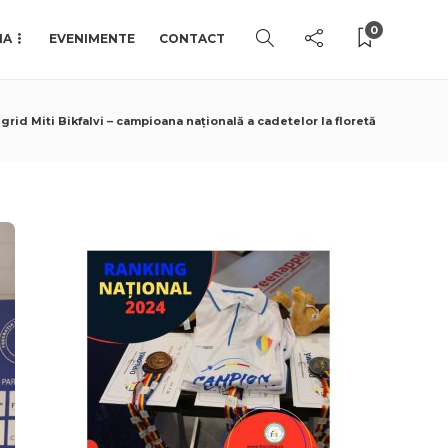
0
IA
EVENIMENTE
CONTACT
ngrid Miti Bikfalvi – campioana națională a cadetelor la floretă