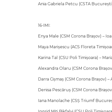
Ania Gabriela Petcu (CSTA București)
16-IMI:
Enya Male (CSM Corona Brașov) – Ioa
Maya Marișescu (ACS Floreta Timișoar
Karina Tal (CSU Poli Timișoara) – Mar
Alexandra Olaru (CSM Corona Brașov)
Darra Cișmaș (CSM Corona Brașov) – A
Denisa Pescăruș (CSM Corona Brașov)
Iana Manolache (CSȘ Triumf București
Ingrid Miti Bikfalvi (CSU Poli Timișoa