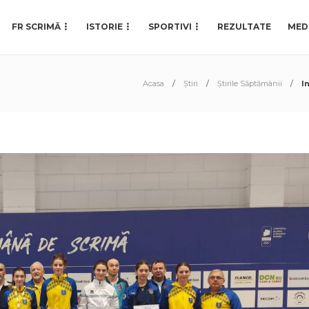
FR SCRIMĂ
ISTORIE
SPORTIVI
REZULTATE
MED
Acasa
Știri
Știrile Săptămânii
I