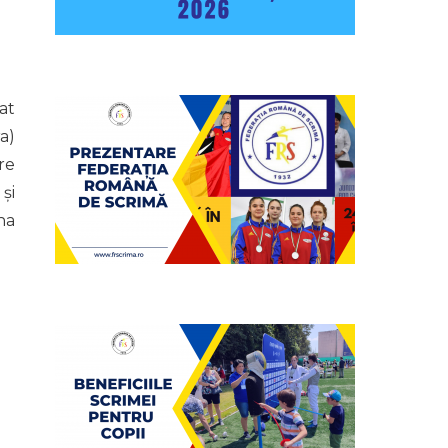
at
a)
re
și
na