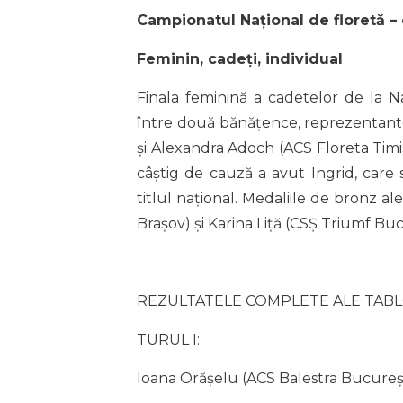
Campionatul Național de floretă – c
Feminin, cadeți, individual
Finala feminină a cadetelor de la Na
între două bănățence, reprezentante a
și Alexandra Adoch (ACS Floreta Timișo
câștig de cauză a avut Ingrid, care 
titlul național. Medaliile de bronz 
Brașov) și Karina Liță (CSȘ Triumf Buc
REZULTATELE COMPLETE ALE TABL
TURUL I:
Ioana Orășelu (ACS Balestra București