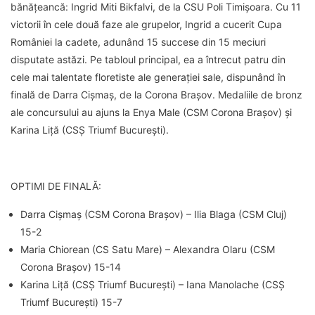
bănățeancă: Ingrid Miti Bikfalvi, de la CSU Poli Timișoara. Cu 11
victorii în cele două faze ale grupelor, Ingrid a cucerit Cupa
României la cadete, adunând 15 succese din 15 meciuri
disputate astăzi. Pe tabloul principal, ea a întrecut patru din
cele mai talentate floretiste ale generației sale, dispunând în
finală de Darra Cișmaș, de la Corona Brașov. Medaliile de bronz
ale concursului au ajuns la Enya Male (CSM Corona Brașov) și
Karina Liță (CSȘ Triumf București).
OPTIMI DE FINALĂ:
Darra Cișmaș (CSM Corona Brașov) – Ilia Blaga (CSM Cluj)
15-2
Maria Chiorean (CS Satu Mare) – Alexandra Olaru (CSM
Corona Brașov) 15-14
Karina Liță (CSȘ Triumf București) – Iana Manolache (CSȘ
Triumf București) 15-7