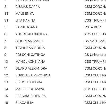
2
CISMAS DARRA
CSM CORON
3T
MALE ENYA
CSM CORON
3T
LITA KARINA
CSS TRIUMF
5
BARBU IOANA
CSTA BUC
6
ADOCH ALEXANDRA
ACS FLORETA
7
CHIOREAN MARIA
CS SATU MA
8
TIGHINEAN SONIA
CSM CORON
9
POLSCHI CATINCA
CS Universita
10
MANOLACHE IANA
CSS TRIUMF
11
OLARU ALEXANDRA
CSM CORON
12
BURDULEA VERONICA
CSM CLUJ N
13
SIPOS TEODORA
CSM CLUJ N
14
MARISESCU MAYA
ACS FLORETA
15
PESCARUS DENISA
CSM CORON
16
BLAGA ILIA
CSM CLUJ N