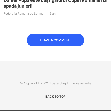
Daniel Popa este câștigătorul Cupei României la
spadă juniori!
Federatia Romana de Scrima
5 ani
LEAVE A COMMENT
© Copyright 2021 Toate drepturile rezervate
BACK TO TOP