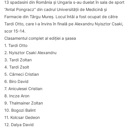
13 spadasini din România şi Ungaria s-au duelat în sala de sport
“Antal Pongracz” din cadrul Universităţii de Medicină şi
Farmacie din Târgu Mureş. Locul întâi a fost ocupat de către
Tardi Otto, care l-a învins în finală pe Alexandru Nyisztor Csaki,
scor 15-14.
Clasamentul complet al ediției a șasea
1. Tardi Otto
2. Nyisztor Csaki Alexandru
3. Tardi Zoltan
4. Tardi Zsolt
5. Cârneci Cristian
6. Biro David
7. Aniculesei Cristian
8. Incze Aron
9. Thalmainer Zoltan
10. Bogozi Balint
11. Kolcsar Gedeon
12. Dalya David