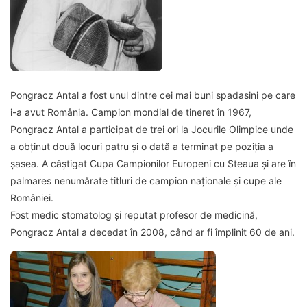
Pongracz Antal a fost unul dintre cei mai buni spadasini pe care
i-a avut România. Campion mondial de tineret în 1967,
Pongracz Antal a participat de trei ori la Jocurile Olimpice unde
a obţinut două locuri patru şi o dată a terminat pe poziţia a
şasea. A câştigat Cupa Campionilor Europeni cu Steaua şi are în
palmares nenumărate titluri de campion naţionale şi cupe ale
României.
Fost medic stomatolog şi reputat profesor de medicină,
Pongracz Antal a decedat în 2008, când ar fi împlinit 60 de ani.