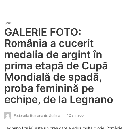
Știri
GALERIE FOTO:
România a cucerit
medalia de argint în
prima etapă de Cupă
Mondială de spadă,
proba feminină pe
echipe, de la Legnano
12 ani ago
Federatia Romana de Scrima
Legnano (Italia) este un oraș care a adus multă gloriei României