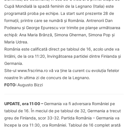
Cupă Mondială la spadă feminin de la Legnano (Italia) este
programată proba pe echipe. La start sunt prezente 28 de
formații, printre care se numără și România. Antrenorii Dan
Podeanu și George Epurescu vor trimite pe planșe următoarea
echipă: Ana Maria Brânză, Simona Gherman, Simona Pop și
Maria Udrea.
România este calificată direct pe tabloul de 16, acolo unde va
întâlni, de la ora 11:20, învingătoarea partidei dintre Finlanda și
Germania.
Site-ul www.frscrima.ro vă va ține la curent cu evoluția fetelor
noastre în ultima zi de concurs de la Legnano.
FOTO:
Augusto Bizzi
UPDATE, ora 11:00 –
Germania va fi adversara României pe
tabloul de 16. În meciul de pe tabloul de 32, Germania a trecut
greu de Finlanda, scor 33-32. Partida România – Germania va
începe la ora 11:30, ora României. Tabloul de 16 complet arată