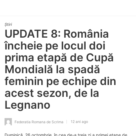
Știri
UPDATE 8: România
încheie pe locul doi
prima etapă de Cupă
Mondială la spadă
feminin pe echipe din
acest sezon, de la
Legnano
12 ani ago
Federatia Romana de Scrima
Duminică, 26 octombrie, în cea de-a treia zi a primei etape de