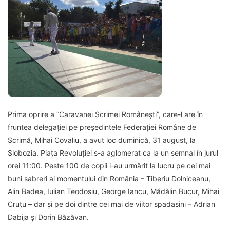
Prima oprire a “Caravanei Scrimei Românești”, care-l are în
fruntea delegației pe președintele Federației Române de
Scrimă, Mihai Covaliu, a avut loc duminică, 31 august, la
Slobozia. Piața Revoluției s-a aglomerat ca la un semnal în jurul
orei 11:00. Peste 100 de copii i-au urmărit la lucru pe cei mai
buni sabreri ai momentului din România – Tiberiu Dolniceanu,
Alin Badea, Iulian Teodosiu, George Iancu, Mădălin Bucur, Mihai
Cruțu – dar și pe doi dintre cei mai de viitor spadasini – Adrian
Dabija și Dorin Băzăvan.