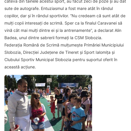
câteva din tainele acestui sport, au făcut zeci de poze și au dat
sute de autografe. Entuziasmul a fost mare atât în rândul
copiilor, dar și în rândul sportivilor. “Nu credeam că sunt atât de
mulți copii interesați de scrimă. Sper ca la finalul Caravanei să
vină cât mai mulți dintre ei și la antrenamente”, a declarat Alin
Badea, unul dintre sabrerii formați la CSM Slobozia.
Federația Română de Scrimă mulțumește Primăriei Municipiului
Slobozia, Direcției Județene de Tineret și Sport Ialomița și
Clubului Sportiv Municipal Slobozia pentru suportul oferit în
această acțiune.