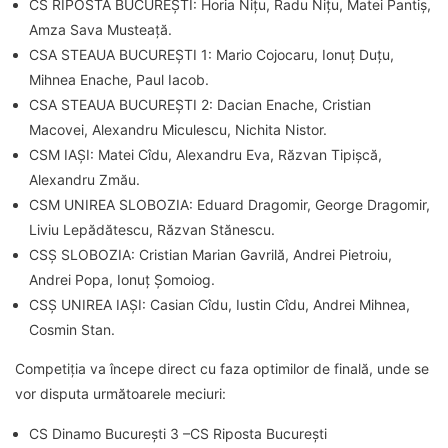
CS RIPOSTA BUCUREȘTI: Horia Nițu, Radu Nițu, Matei Pantiș,
Amza Sava Musteață.
CSA STEAUA BUCUREȘTI 1: Mario Cojocaru, Ionuț Duțu,
Mihnea Enache, Paul Iacob.
CSA STEAUA BUCUREȘTI 2: Dacian Enache, Cristian
Macovei, Alexandru Miculescu, Nichita Nistor.
CSM IAȘI: Matei Cîdu, Alexandru Eva, Răzvan Tipișcă,
Alexandru Zmău.
CSM UNIREA SLOBOZIA: Eduard Dragomir, George Dragomir,
Liviu Lepădătescu, Răzvan Stănescu.
CSȘ SLOBOZIA: Cristian Marian Gavrilă, Andrei Pietroiu,
Andrei Popa, Ionuț Șomoiog.
CSȘ UNIREA IAȘI: Casian Cîdu, Iustin Cîdu, Andrei Mihnea,
Cosmin Stan.
Competiția va începe direct cu faza optimilor de finală, unde se
vor disputa următoarele meciuri:
CS Dinamo București 3 –CS Riposta București