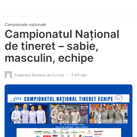
Campionate naționale
Campionatul Național
de tineret – sabie,
masculin, echipe
5 ani ago
Federatia Romana de Scrima