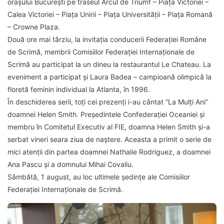
orașului București pe traseul Arcul de Triumf – Piața Victoriei –
Calea Victoriei – Piața Unirii – Piața Universității – Piața Romană
– Crowne Plaza.
Două ore mai târziu, la invitația conducerii Federației Române
de Scrimă, membrii Comisiilor Federației Internaționale de
Scrimă au participat la un dineu la restaurantul Le Chateau. La
eveniment a participat și Laura Badea – campioană olimpică la
floretă feminin individual la Atlanta, în 1996.
În deschiderea serii, toți cei prezenți i-au cântat “La Mulți Ani”
doamnei Helen Smith. Președintele Confederației Oceaniei și
membru în Comitetul Executiv al FIE, doamna Helen Smith și-a
serbat vineri seara ziua de naștere. Aceasta a primit o serie de
mici atenții din partea doamnei Nathalie Rodriguez, a doamnei
Ana Pascu și a domnului Mihai Covaliu.
Sâmbătă, 1 august, au loc ultimele ședințe ale Comisiilor
Federației Internaționale de Scrimă.