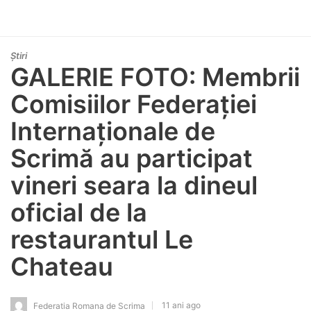
Știri
GALERIE FOTO: Membrii
Comisiilor Federației
Internaționale de
Scrimă au participat
vineri seara la dineul
oficial de la
restaurantul Le
Chateau
11 ani ago
Federatia Romana de Scrima