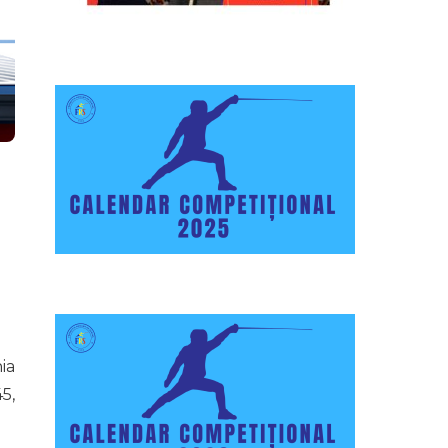
ia
45,