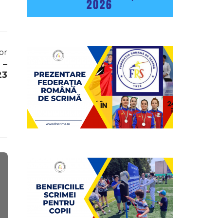
or
 –
23