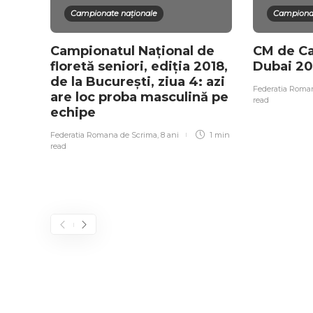
Campionate naționale
Campiona
Campionatul Național de
CM de Ca
floretă seniori, ediția 2018,
Dubai 20
de la București, ziua 4: azi
Federatia Roma
are loc proba masculină pe
read
echipe
Federatia Romana de Scrima
,
8 ani
1 min
read