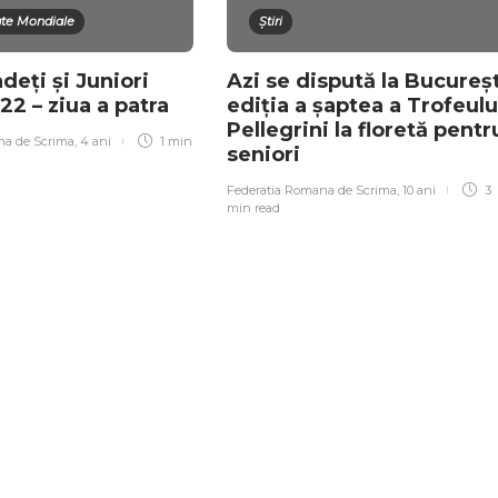
te Mondiale
Știri
deți și Juniori
Azi se dispută la Bucureșt
22 – ziua a patra
ediția a șaptea a Trofeulu
Pellegrini la floretă pentr
na de Scrima
,
4 ani
1 min
seniori
Federatia Romana de Scrima
,
10 ani
3
min
read