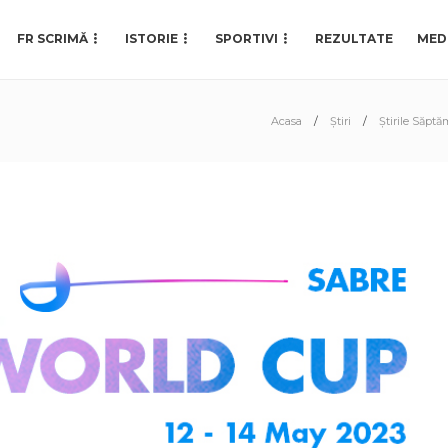
FR SCRIMĂ
ISTORIE
SPORTIVI
REZULTATE
MED
Acasa
Știri
Știrile Săptă