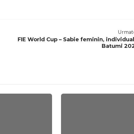
Urmat
FIE World Cup – Sabie feminin, individual
Batumi 20