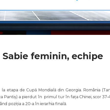
 Sabie feminin, echipe
t la etapa de Cupă Mondială din Georgia. România (Tan
ca Pantiș) a pierdut în primul tur în fața Chinei, scor 37-
nd poziția a 20-a în ierarhia finală.