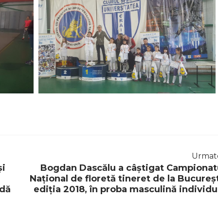
Urmat
și
Bogdan Dascălu a câștigat Campionat
Național de floretă tineret de la Bucureșt
adă
ediția 2018, în proba masculină individu