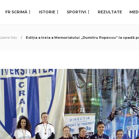
FR SCRIMĂ
ISTORIE
SPORTIVI
REZULTATE
MED
Galerie foto
Ediția a treia a Memorialului „Dumitru Popescu” la spadă pen