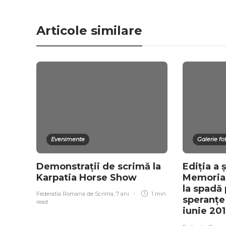
Articole similare
Evenimente
Galerie fo
Demonstrații de scrimă la
Ediția a 
Karpatia Horse Show
Memorialu
la spadă 
Federatia Romana de Scrima
,
7 ani
1 min
speranțe
read
iunie 20