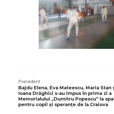
Precedent
Bajdu Elena, Eva Mateescu, Maria Stan 
Ioana Drăghici s-au impus în prima zi a
Memorialului „Dumitru Popescu” la sp
pentru copii și speranțe de la Craiova