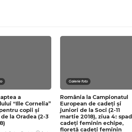
to
Galerie foto
șaptea a
România la Campionatul
lui “Ille Cornelia”
European de cadeți și
pentru copii și
juniori de la Soci (2-11
 de la Oradea (2-3
martie 2018), ziua 4: spa
18)
cadeți feminin echipe,
floretă cadeți feminin