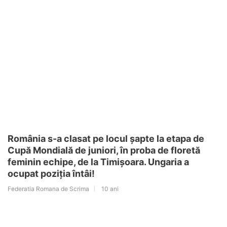
România s-a clasat pe locul șapte la etapa de
Cupă Mondială de juniori, în proba de floretă
feminin echipe, de la Timișoara. Ungaria a
ocupat poziția întâi!
Federatia Romana de Scrima
10 ani