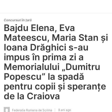
Concursuri în țară
Bajdu Elena, Eva
Mateescu, Maria Stan și
Ioana Drăghici s-au
impus în prima zi a
Memorialului „Dumitru
Popescu” la spadă
pentru copii și speranțe
de la Craiova
8 ani ago
Federatia Romana de Scrima