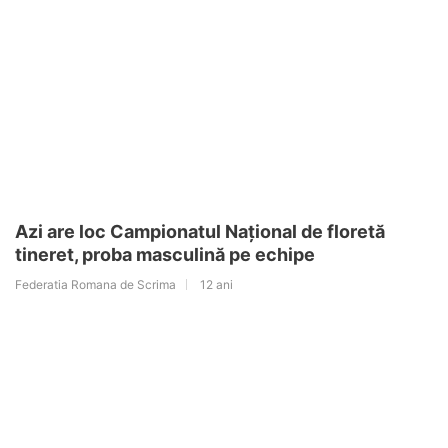
Azi are loc Campionatul Național de floretă
tineret, proba masculină pe echipe
Federatia Romana de Scrima
12 ani