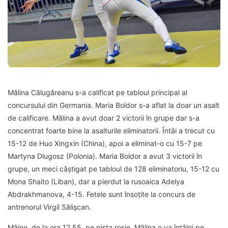
Mălina Călugăreanu s-a calificat pe tabloul principal al
concursului din Germania. Maria Boldor s-a aflat la doar un asalt
de calificare. Mălina a avut doar 2 victorii în grupe dar s-a
concentrat foarte bine la asalturile eliminatorii. Întâi a trecut cu
15-12 de Huo Xingxin (China), apoi a eliminat-o cu 15-7 pe
Martyna Dlugosz (Polonia). Maria Boldor a avut 3 victorii în
grupe, un meci câștigat pe tabloul de 128 eliminatoriu, 15
-12 cu
Mona Shaito (Liban), dar a pierdut la rusoaica Adelya
Abdrakhmanova, 4-15. Fetele sunt însoțite la concurs de
antrenorul Virgil Sălișcan.
Mâine, de la ora 12.55, pe pista roșie, Mălina o va întâlni pe