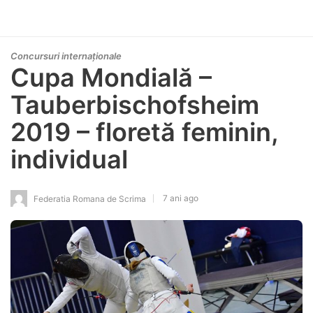
Concursuri internaționale
Cupa Mondială –
Tauberbischofsheim
2019 – floretă feminin,
individual
7 ani ago
Federatia Romana de Scrima