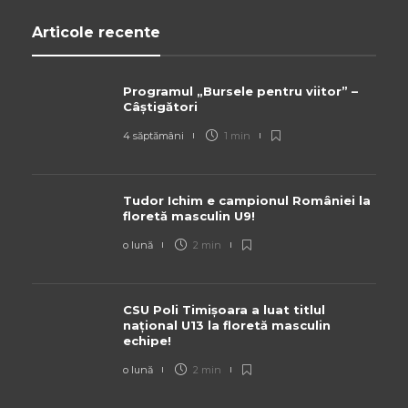
Articole recente
Programul „Bursele pentru viitor” –
Câștigători
4 săptămâni
1 min
Tudor Ichim e campionul României la
floretă masculin U9!
o lună
2 min
CSU Poli Timișoara a luat titlul
național U13 la floretă masculin
echipe!
o lună
2 min