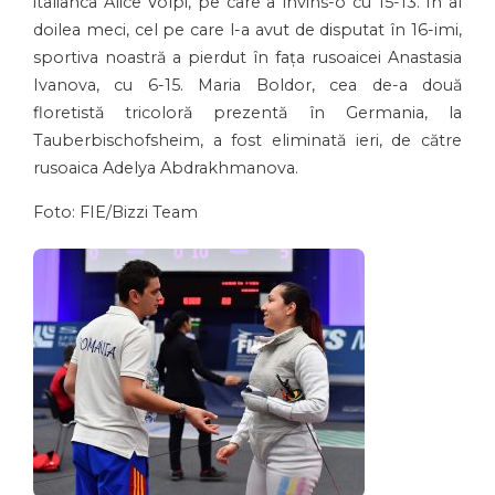
italianca Alice Volpi, pe care a învins-o cu 15-13. În al
doilea meci, cel pe care l-a avut de disputat în 16-imi,
sportiva noastră a pierdut în fața rusoaicei Anastasia
Ivanova, cu 6-15. Maria Boldor, cea de-a două
floretistă tricoloră prezentă în Germania, la
Tauberbischofsheim, a fost eliminată ieri, de către
rusoaica Adelya Abdrakhmanova.
Foto: FIE/Bizzi Team