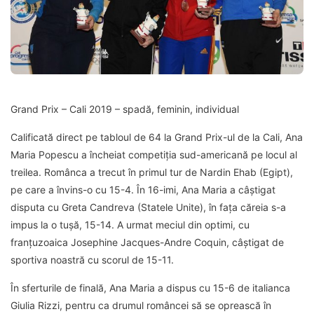
Grand Prix – Cali 2019 – spadă, feminin, individual
Calificată direct pe tabloul de 64 la Grand Prix-ul de la Cali, Ana
Maria Popescu a încheiat competiția sud-americană pe locul al
treilea. Românca a trecut în primul tur de Nardin Ehab (Egipt),
pe care a învins-o cu 15-4. În 16-imi, Ana Maria a câștigat
disputa cu Greta Candreva (Statele Unite), în fața căreia s-a
impus la o tușă, 15-14. A urmat meciul din optimi, cu
franțuzoaica Josephine Jacques-Andre Coquin, câștigat de
sportiva noastră cu scorul de 15-11.
În sferturile de finală, Ana Maria a dispus cu 15-6 de italianca
Giulia Rizzi, pentru ca drumul româncei să se oprească în