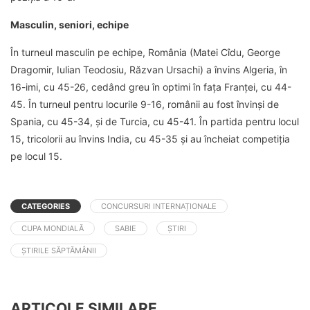
Masculin, seniori, echipe
În turneul masculin pe echipe, România (Matei Cîdu, George
Dragomir, Iulian Teodosiu, Răzvan Ursachi) a învins Algeria, în
16-imi, cu 45-26, cedând greu în optimi în fața Franței, cu 44-
45. În turneul pentru locurile 9-16, românii au fost învinși de
Spania, cu 45-34, și de Turcia, cu 45-41. În partida pentru locul
15, tricolorii au învins India, cu 45-35 și au încheiat competiția
pe locul 15.
CATEGORIES
CONCURSURI INTERNAȚIONALE
CUPA MONDIALĂ
SABIE
ȘTIRI
ȘTIRILE SĂPTĂMÂNII
ARTICOLE SIMILARE