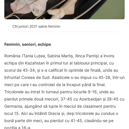
CN juniori 2021 sabie feminin
Feminin, seniori, echipe
România (Tania Luțea, Sabina Martiș, Ilinca Pantiș) a învins
echipa din Kazahstan în primul tur al tabloului principal, cu
scorul de 45-34, și s-a calificat în optimile de finală, unde au
înfruntat Coreea de Sud. Asiaticele s-au impus cu 45-28, într-un
meci pe care l-au controlat de la început până la final.
Tricolorele au intrat în turneul pentru locurile 9-16, unde au
pierdut primele două meciuri, 37-45 cu Azerbaidjan și 28-45 cu
Germania, ajungând să lupte în meciul de clasament pentru
locul 15. Aici au întâlnit Grecia și, deși tricolorele au condus o
bună parte din meci, au pierdut cu 41-45, clasându-se pe
poziția a 16-a.