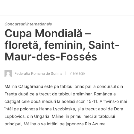
Concursuri internaționale
Cupa Mondială –
floretă, feminin, Saint-
Maur-des-Fossés
7 ani ago
Federatia Romana de Scrima
Mălina Călugăreanu este pe tabloul principal la concursul din
Franța după ce a trecut de tabloul preliminar. Românca a
câștigat cele două meciuri la același scor, 15-11. A învins-o mai
întâi pe poloneza Hanna Lyczbinska, și a trecut apoi de Dora
Lupkovics, din Ungaria. Mâine, în primul meci al tabloului
principal, Mălina o va întâlni pe japoneza Rio Azuma.