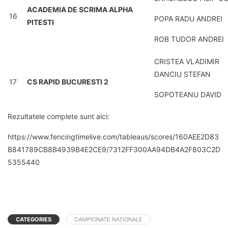
ACADEMIA DE SCRIMA ALPHA
16
POPA RADU ANDREI
PITESTI
ROB TUDOR ANDREI
CRISTEA VLADIMIR
DANCIU STEFAN
17
CS RAPID BUCURESTI 2
SOPOTEANU DAVID
Rezultatele complete sunt aici:
https://www.fencingtimelive.com/tableaus/scores/160AEE2D83
B841789CB8B4939B4E2CE9/7312FF300AA94DB4A2F803C2D
5355440
CATEGORIES
CAMPIONATE NAȚIONALE