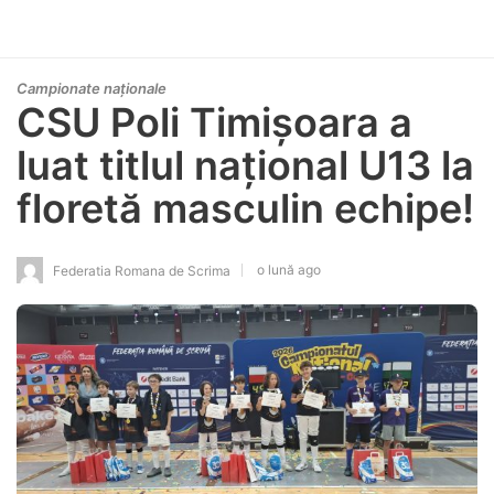
Campionate naționale
CSU Poli Timișoara a
luat titlul național U13 la
floretă masculin echipe!
o lună ago
Federatia Romana de Scrima