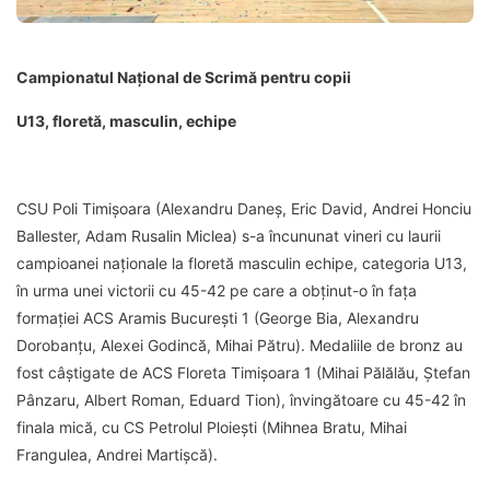
Campionatul Național de Scrimă pentru copii
U13, floretă, masculin, echipe
CSU Poli Timișoara (Alexandru Daneș, Eric David, Andrei Honciu
Ballester, Adam Rusalin Miclea) s-a încununat vineri cu laurii
campioanei naționale la floretă masculin echipe, categoria U13,
în urma unei victorii cu 45-42 pe care a obținut-o în fața
formației ACS Aramis București 1 (George Bia, Alexandru
Dorobanțu, Alexei Godincă, Mihai Pătru). Medaliile de bronz au
fost câștigate de ACS Floreta Timișoara 1 (Mihai Pălălău, Ștefan
Pânzaru, Albert Roman, Eduard Tion), învingătoare cu 45-42 în
finala mică, cu CS Petrolul Ploiești (Mihnea Bratu, Mihai
Frangulea, Andrei Martișcă).