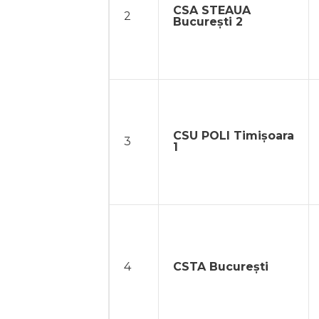
CSA STEAUA
2
București 2
CSU POLI Timișoara
3
1
4
CSTA București