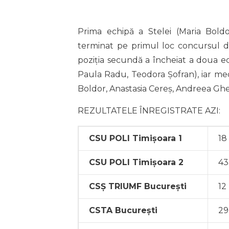
Prima echipă a Stelei (Maria Bold
terminat pe primul loc concursul de 
poziția secundă a încheiat a doua e
Paula Radu, Teodora Șofran), iar med
Boldor, Anastasia Cereș, Andreea Gheor
REZULTATELE ÎNREGISTRATE AZI:
CSU POLI Timișoara 1
18
CSU POLI Timișoara 2
43
CSȘ TRIUMF București
12
CSTA București
29