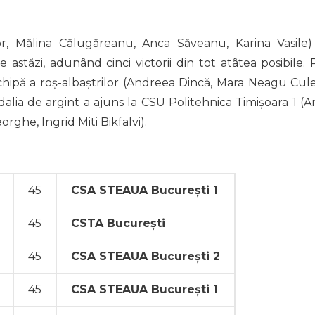
or, Mălina Călugăreanu, Anca Săveanu, Karina Vasile)
astăzi, adunând cinci victorii din tot atâtea posibile. 
chipă a roș-albaștrilor (Andreea Dincă, Mara Neagu Cule
alia de argint a ajuns la CSU Politehnica Timișoara 1 (A
ghe, Ingrid Miti Bikfalvi).
45
CSA STEAUA București 1
45
CSTA București
45
CSA STEAUA București 2
45
CSA STEAUA București 1