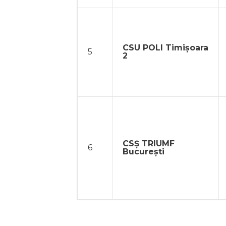
CSU POLI Timișoara
5
2
CSȘ TRIUMF
6
București