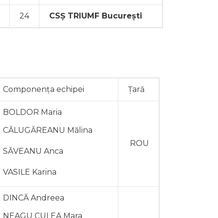
24
CSȘ TRIUMF București
Componența echipei
Țară
BOLDOR Maria
CĂLUGĂREANU Mălina
ROU
SĂVEANU Anca
VASILE Karina
DINCĂ Andreea
NEAGU CULEA Mara