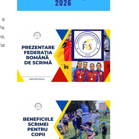
 a
Pe
a,
na