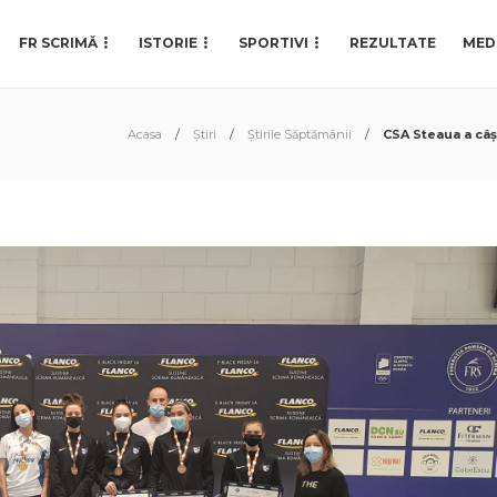
FR SCRIMĂ
ISTORIE
SPORTIVI
REZULTATE
MED
Acasa
Știri
Știrile Săptămânii
CSA Steaua a câș