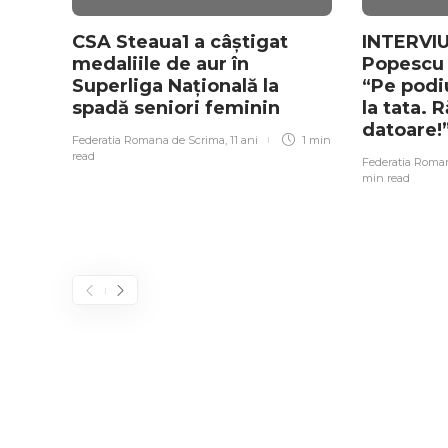
CSA Steaua1 a câștigat
INTERVIU
medaliile de aur în
Popescu
Superliga Națională la
“Pe pod
spadă seniori feminin
la tata.
datoare!
Federatia Romana de Scrima
,
11 ani
1 min
read
Federatia Roma
min
read