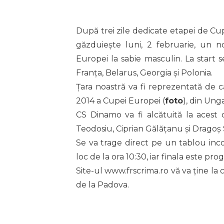
După trei zile dedicate etapei de Cup
găzduiește luni, 2 februarie, un
Europei la sabie masculin. La start s
Franța, Belarus, Georgia și Polonia.
Țara noastră va fi reprezentată de c
2014 a Cupei Europei (
foto
), din Unga
CS Dinamo va fi alcătuită la acest c
Teodosiu, Ciprian Gălățanu și Dragoș 
Se va trage direct pe un tablou inco
loc de la ora 10:30, iar finala este p
Site-ul www.frscrima.ro vă va ține la
de la Padova.