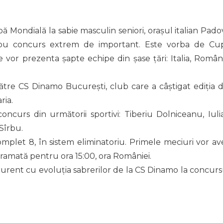
ă Mondială la sabie masculin seniori, orașul italian Pado
 nou concurs extrem de important. Este vorba de Cu
e vor prezenta șapte echipe din șase țări: Italia, Români
ătre CS Dinamo București, club care a câștigat ediția d
ria.
oncurs din următorii sportivi: Tiberiu Dolniceanu, Iuli
Sîrbu.
mplet 8, în sistem eliminatoriu. Primele meciuri vor av
rogramată pentru ora 15:00, ora României.
 curent cu evoluția sabrerilor de la CS Dinamo la concurs