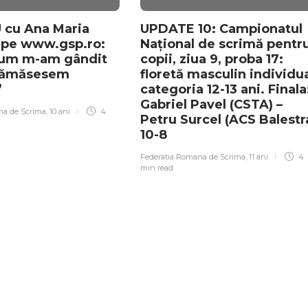
 cu Ana Maria
UPDATE 10: Campionatul
 pe www.gsp.ro:
Național de scrimă pentr
ium m-am gândit
copii, ziua 9, proba 17:
 Rămăsesem
floretă masculin individua
”
categoria 12-13 ani. Finala
Gabriel Pavel (CSTA) –
na de Scrima
,
10 ani
4
Petru Surcel (ACS Balestr
10-8
Federatia Romana de Scrima
,
11 ani
4
min
read