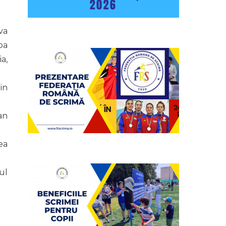
va
pa
a,
in
an
ea
ul