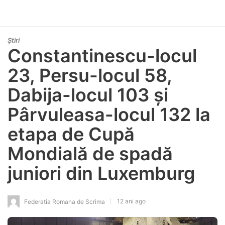
Știri
Constantinescu-locul
23, Persu-locul 58,
Dabija-locul 103 și
Pârvuleasa-locul 132 la
etapa de Cupă
Mondială de spadă
juniori din Luxemburg
12 ani ago
Federatia Romana de Scrima