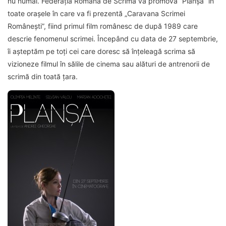
nu numai. Federația Română de Scrimă va promova “Planșa” în
toate orașele în care va fi prezentă „Caravana Scrimei
Românești”, fiind primul film românesc de după 1989 care
descrie fenomenul scrimei. Începând cu data de 27 septembrie,
îi așteptăm pe toți cei care doresc să înțeleagă scrima să
vizioneze filmul în sălile de cinema sau alături de antrenorii de
scrimă din toată țara.