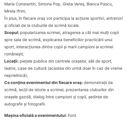
Maria Constantin, Simona Pop, Greta Vereș, Bianca Pascu,
Mirela Ifrim;
În plus, în fiecare oraș vor participa la acțiune sportivi, antrenori
și oficiali de la cluburile de scrimă locale.
Scopul:
popularizarea scrimei, atragerea a cât mai mulți copii
spre sala de scrimă, explicarea beneficiilor practicării unui
sport, interacțiunea dintre copii și marii campioni ai scrimei
românești;
Locații:
piețele publice din centrele orașelor, săli de sport,
teatre, case de cultură (acestea din urmă doar în caz de vreme
neprielinică);
Ce conține evenimentul din fiecare oraș:
demonstrații de
scrimă, lecții de istorie a scrimei, prezentarea cluburilor din
orașele gazdă, dialog între campioni și copii, ședințe de
autografe și fotografii.
Mașina oficială a evenimentului:
Ford