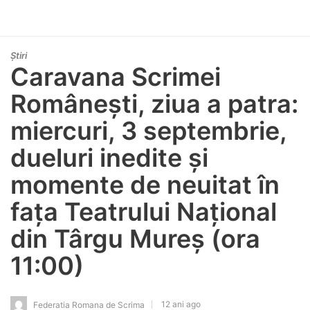
Știri
Caravana Scrimei
Românești, ziua a patra:
miercuri, 3 septembrie,
dueluri inedite și
momente de neuitat în
fața Teatrului Național
din Târgu Mureș (ora
11:00)
12 ani ago
Federatia Romana de Scrima