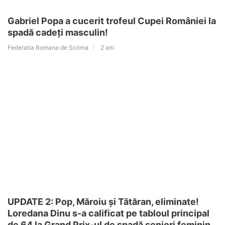
Gabriel Popa a cucerit trofeul Cupei României la
spadă cadeți masculin!
Federatia Romana de Scrima
2 ani
UPDATE 2: Pop, Măroiu și Tătăran, eliminate!
Loredana Dinu s-a calificat pe tabloul principal
de 64 la Grand Prix-ul de spadă seniori feminin