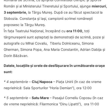
Român și al Ministerului Tineretului și Sportului, ajunge
miercuri,
3 septembrie,
la Târgu Mureș. După ce au făcut spectacol la
Slobozia. Constanța și Iași, campionii scrimei românești
poposesc la Târgu Mureș.
În fața Teatrului Național, începând cu
ora 11:00,
toți
târgmureșenii sunt așteptați la demonstrații de scrimă, poze și
autografe cu Mihai Covaliu, Tiberiu Dolniceanu, Simona
Gherman, Simona Popa, Ana Maria Constantin, Adrian Dabija și
Dorin Băzăvan.
Datele, locațiile și orele de desfășurare în următoarele orașe
sunt:
* 4 septembrie
–
Cluj Napoca
– Piața Unirii (în caz de vreme
neprielnică: Sala Sporturilor “Horia Demian”), ora 12:00
* 5 septembrie
–
Satu Mare
– Pasajul Corneliu Coposu (în caz
de vreme neprielnică: Filarmonica “Dinu Lipatti”), ora 11:00