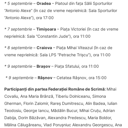
* 5 septembrie
–
Oradea
– Platoul din fața Sălii Sporturilor
“Antonio Alexe” (în caz de vreme neprielnică: Sala Sporturilor
“Antonio Alexe”), ora 17:00
* 7 septembrie
–
Timișoara
– Piața Victoriei (în caz de vreme
neprielnică: Sala “Constantin Jude”), ora 11:00
* 8 septembrie
–
Craiova
– Piața Mihai Viteazul (în caz de
vreme neprielnică: Sala LPS “Petrache Trișcu”), ora 11:00
* 9 septembrie
–
Brașov
– Piața Sfatului, ora 11:00
* 9 septembrie
–
Râșnov
– Cetatea Râșnov, ora 15:00
Participanți din partea Federației Române de Scrimă:
Mihai
Covaliu, Ana Maria Brânză, Tiberiu Dolniceanu, Simona
Gherman, Florin Zalomir, Rareș Dumitrescu, Alin Badea, Iulian
Teodosiu, George Iancu, Mădălin Bucur, Mihai Cruțu, Adrian
Dabija, Dorin Băzăvan, Alexandra Predescu, Maria Boldor,
Mălina Călugăreanu, Vlad Porușniuc Alexandru Georgescu, Ana