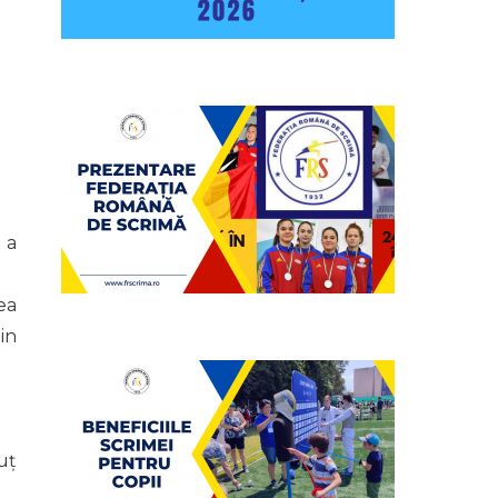
 a
ea
in
uț