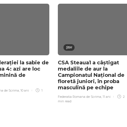
Știri
rației la sabie de
CSA Steaua1 a câștigat
iua 4: azi are loc
medaliile de aur la
minină de
Campionatul Național de
floretă juniori, în proba
masculină pe echipe
na de Scrima
,
10 ani
1
Federatia Romana de Scrima
,
11 ani
2
min
read