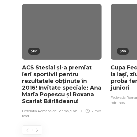
Știri
Știri
ACS Stesial și-a premiat
Cupa Fede
ieri sportivii pentru
la Iași, z
rezultatele obținute în
proba fe
2016! Invitate speciale: Ana
juniori
Maria Popescu și Roxana
Federatia Roma
Scarlat Bârlădeanu!
min
read
Federatia Romana de Scrima
,
9 ani
2 min
read