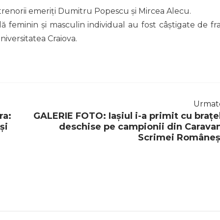
trenorii emeriți Dumitru Popescu și Mircea Alecu.
ă feminin și masculin individual au fost câștigate de fraț
Universitatea Craiova.
Urmat
ra:
GALERIE FOTO: Iașiul i-a primit cu brațe
și
deschise pe campionii din Carava
Scrimei Româneș