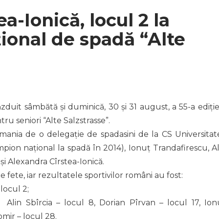
a-Ionică, locul 2 la
țional de spadă “Alte
uit sâmbătă și duminică, 30 și 31 august, a 55-a ediție
ru seniori “Alte Salzstrasse”.
ania de o delegație de spadasini de la CS Universitat
ampion național la spadă în 2014), Ionuț Trandafirescu, Al
 și Alexandra Cîrstea-Ionică.
de fete, iar rezultatele sportivilor români au fost:
locul 2;
, Alin Sbîrcia – locul 8, Dorian Pîrvan – locul 17, Ion
omir – locul 28.