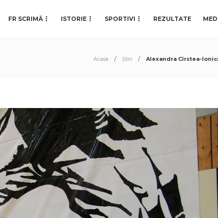
FR SCRIMĂ
ISTORIE
SPORTIVI
REZULTATE
MED
Acasa
Știri
Alexandra Cîrstea-Ionică