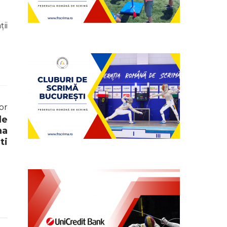
ii
or
le
na
ti