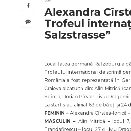
Știri
Alexandra Cîrste
Trofeul interna
Salzstrasse”
Localitatea germană Ratzeburg a găzd
Trofeului internațional de scrimă pent
România a fost reprezentată în Germ
Craiova alcătuită din: Alin Mitrică (c
Sbîrcia, Dorian Pîrvan, Liviu Dragomir
La start s-au aliniat 63 de băieți și 24 
FEMININ –
Alexandra Cîrstea-Ionică – 
MASCULIN –
Alin Mitrică – locul 7
Trandafirescu – locul 27 și Liviu Drag