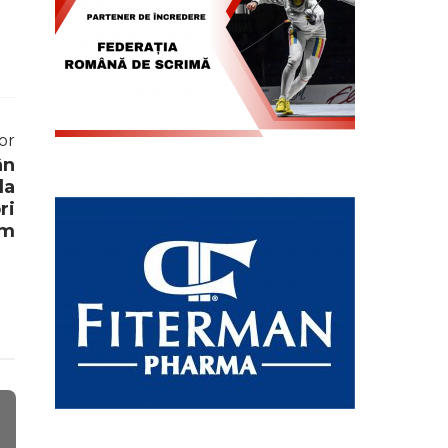
or
ân
la
ri
im