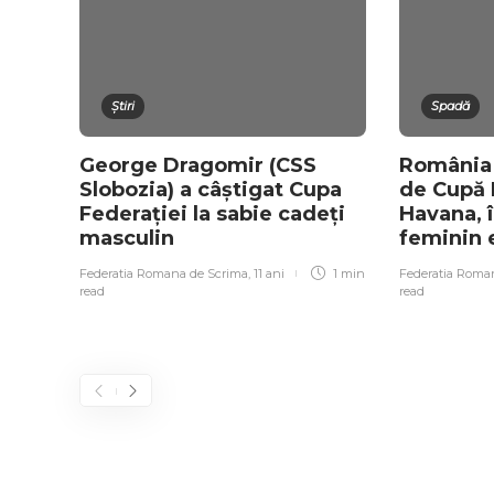
Știri
Spadă
George Dragomir (CSS
România –
Slobozia) a câștigat Cupa
de Cupă 
Federației la sabie cadeți
Havana, 
masculin
feminin 
Federatia Romana de Scrima
,
11 ani
1 min
Federatia Roma
read
read