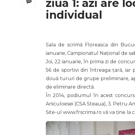
ziua 1: azi are 
individual
Sala de scrimă Floreasca din Bucur
ianuarie, Campionatul Național de sabi
Joi, 22 ianuarie, în prima zi de concur
56 de sportivi din întreaga țară, iar
două tururi de grupe preliminare, ap
de eliminare directă.
În 2014, podiumul în acest concurs 
Aniculoesei (CSA Steaua), 3. Petru An
Site-ul www.frscrima.ro vă va ține la 