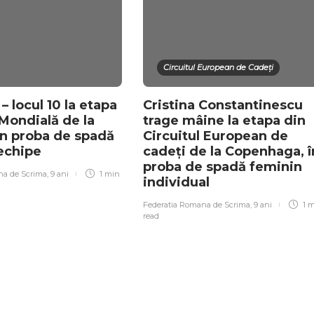
Circuitul European de Cadeți
 locul 10 la etapa
Cristina Constantinescu
Mondială de la
trage mâine la etapa din
în proba de spadă
Circuitul European de
echipe
cadeți de la Copenhaga, î
proba de spadă feminin
na de Scrima
,
9 ani
1 min
individual
Federatia Romana de Scrima
,
9 ani
1 
read