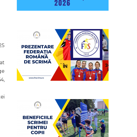
25
iat
ge
4,
ei