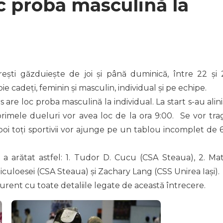
loc proba masculină la
ești găzduiește de joi și până duminică, între 22 și 
e cadeți, feminin și masculin, individual și pe echipe.
s are loc proba masculină la individual. La start s-au alin
 primele dueluri vor avea loc de la ora 9:00. Se vor tra
oi toți sportivii vor ajunge pe un tablou incomplet de 6
a arătat astfel: 1. Tudor D. Cucu (CSA Steaua), 2. Mat
iculoesei (CSA Steaua) și Zachary Lang (CSS Unirea Iași).
curent cu toate detaliile legate de această întrecere.