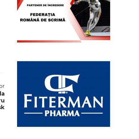
or
la
ru
sk