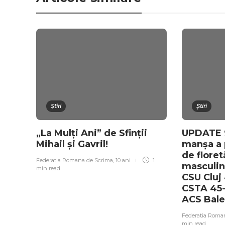
Știri
Știri
„La Mulți Ani” de Sfinții
UPDATE 9
Mihail și Gavril!
manșa a p
de floret
Federatia Romana de Scrima
,
10 ani
1
masculin
min
read
CSU Cluj 
CSTA 45-
ACS Bale
Federatia Roma
min
read