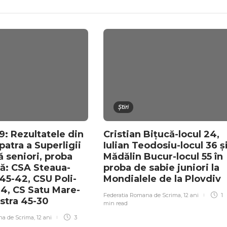
Știri
: Rezultatele din
Cristian Bițucă-locul 24,
atra a Superligii
Iulian Teodosiu-locul 36 ș
ă seniori, proba
Mădălin Bucur-locul 55 în
ă: CSA Steaua-
proba de sabie juniori la
45-42, CSU Poli-
Mondialele de la Plovdiv
4, CS Satu Mare-
Federatia Romana de Scrima
,
12 ani
1
stra 45-30
min
read
na de Scrima
,
12 ani
3