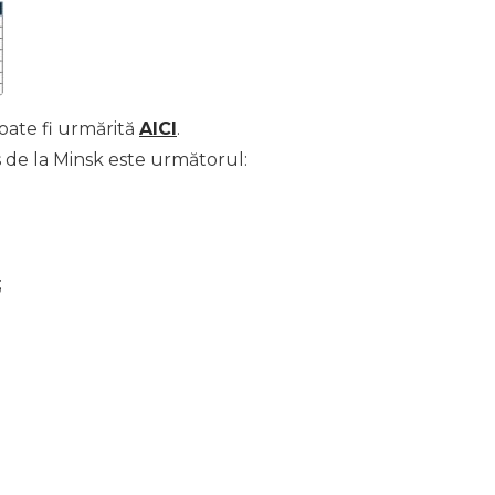
oate fi urmărită
AICI
.
 de la Minsk este următorul:
;