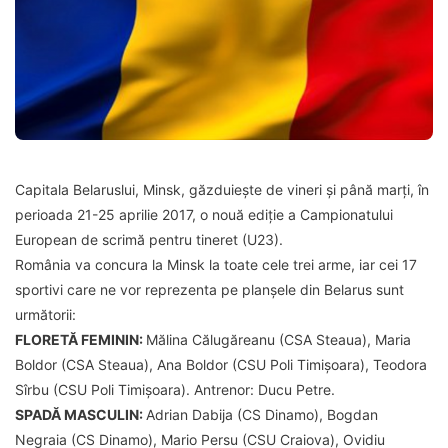
Capitala Belaruslui, Minsk, găzduiește de vineri și până marți, în
perioada 21-25 aprilie 2017, o nouă ediție a Campionatului
European de scrimă pentru tineret (U23).
România va concura la Minsk la toate cele trei arme, iar cei 17
sportivi care ne vor reprezenta pe planșele din Belarus sunt
următorii:
FLORETĂ FEMININ:
Mălina Călugăreanu (CSA Steaua), Maria
Boldor (CSA Steaua), Ana Boldor (CSU Poli Timișoara), Teodora
Sîrbu (CSU Poli Timișoara). Antrenor: Ducu Petre.
SPADĂ MASCULIN:
Adrian Dabija (CS Dinamo), Bogdan
Negraia (CS Dinamo), Mario Persu (CSU Craiova), Ovidiu