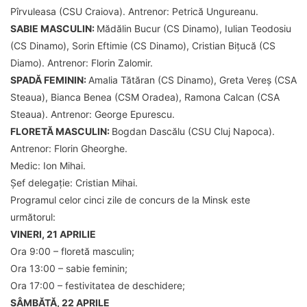
Pîrvuleasa (CSU Craiova). Antrenor: Petrică Ungureanu.
SABIE MASCULIN:
Mădălin Bucur (CS Dinamo), Iulian Teodosiu
(CS Dinamo), Sorin Eftimie (CS Dinamo), Cristian Bițucă (CS
Diamo). Antrenor: Florin Zalomir.
SPADĂ FEMININ:
Amalia Tătăran (CS Dinamo), Greta Vereș (CSA
Steaua), Bianca Benea (CSM Oradea), Ramona Calcan (CSA
Steaua). Antrenor: George Epurescu.
FLORETĂ MASCULIN:
Bogdan Dascălu (CSU Cluj Napoca).
Antrenor: Florin Gheorghe.
Medic: Ion Mihai.
Șef delegație: Cristian Mihai.
Programul celor cinci zile de concurs de la Minsk este
următorul:
VINERI, 21 APRILIE
Ora 9:00 – floretă masculin;
Ora 13:00 – sabie feminin;
Ora 17:00 – festivitatea de deschidere;
SÂMBĂTĂ, 22 APRILE