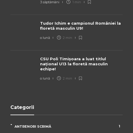
3 săptămâni
1 min
Tudor Ichim e campionul României la
floretă masculin U9!
o lună
2 min
CSU Poli Timișoara a luat titlul
național U13 la floretă masculin
echipe!
o lună
2 min
Categorii
1
ANTRENORI SCRIMĂ