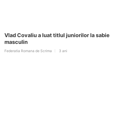
Vlad Covaliu a luat titlul juniorilor la sabie
masculin
Federatia Romana de Scrima
3 ani