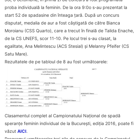
proba individuală la feminin. De la ora 9:0o s-au prezentat la
start 52 de spadasine din înteaga țară. După un concurs
disputat, medalia de aur a fost câștigată de către Bianca
Moroianu (CSS Quarto), care a trecut în finală de Talida Enache,
de la CS UNEFS, scor 11-10. Pe locul trei s-au clasat, la
egalitate, Ana Melintescu (ACS Stesial) și Melanny Pfeifer (CS
Satu Mare).
Rezultatele de pe tabloul de 8 au fost următoarele:
Clasamentul complet al Campionatului Național de spadă
speranțe feminin individual de la București, ediția 2016, poate fi
văzut
AICI
.
Programul următoarelor trei zile de concurs de la Campionatul