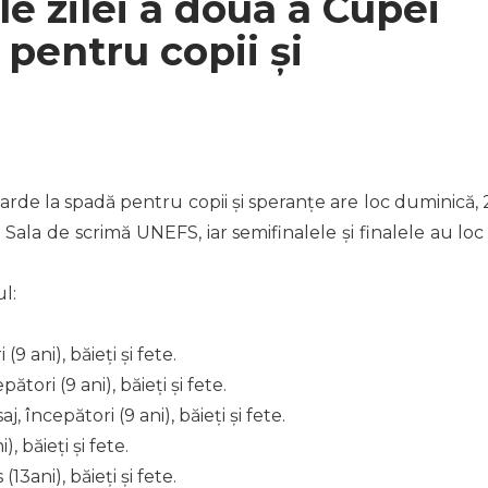
ele zilei a doua a Cupei
pentru copii și
de la spadă pentru copii și speranțe are loc duminică, 
a Sala de scrimă UNEFS, iar semifinalele și finalele au loc
l:
9 ani), băieți și fete.
tori (9 ani), băieți și fete.
j, începători (9 ani), băieți și fete.
), băieți și fete.
13ani), băieți și fete.