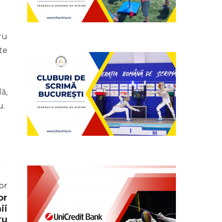
ru
te
ă,
u.
or
or
ii
ru