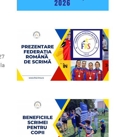
27
 la