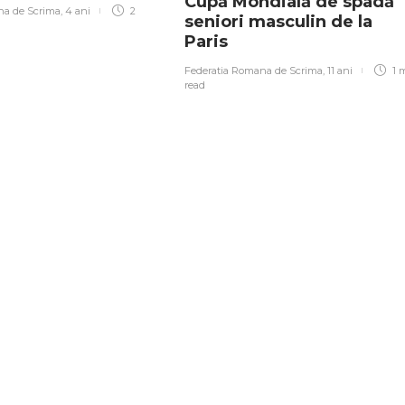
Cupă Mondială de spadă
na de Scrima
,
4 ani
2
seniori masculin de la
Paris
Federatia Romana de Scrima
,
11 ani
1 
read