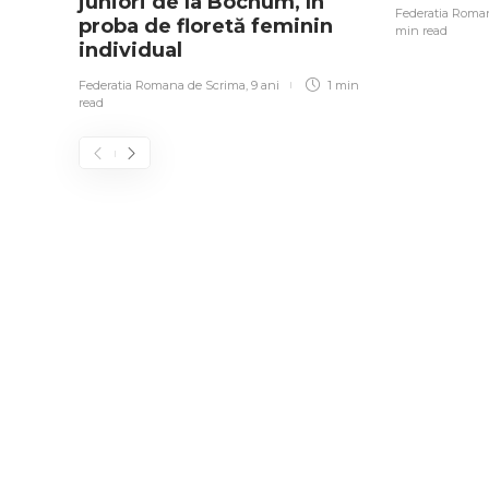
juniori de la Bochum, în
Federatia Roma
proba de floretă feminin
min
read
individual
Federatia Romana de Scrima
,
9 ani
1 min
read