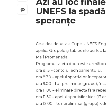
Azi au loc final
UNEFS la spadă 
speranțe
Ce-a dea doua zi a Cupei UNEFS Engar
aprilie. Grupele și tablourile au loc l
Mall Promenada.
Programul zilei a doua este următoru
ora 8:15 – contolul echipamentului.
ora 8:30 – apelul sportivilor începători (
ora 9:00 – tur preliminar (grupe), începă
ora 11:00 – eliminare directă fara repesa
ora 11:30 – apelul sportivilor kids (13 ani
ora 12:00 – tur preliminar (grupe) kids (