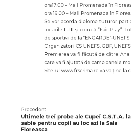
ora17:00 – Mall Promenada în Floreasca 
ora 19:00 – Mall Promenada în Floreas
Se vor acorda diplome tuturor partici
locurile I –III și o cupă ”Fair-Play”
de sportivii de la ”ENGARDE”-UNEFS l
Organizatori: CS UNEFS, GBF, UNEF
Premierea va fi făcută de către Ana
care va fi ajutată de campioanele mo
Site-ul
www.frscrima.ro
vă va ține la
Precedent
Ultimele trei probe ale Cupei C.S.T.A. la
sabie pentru copii au loc azi la Sala
Floreasca