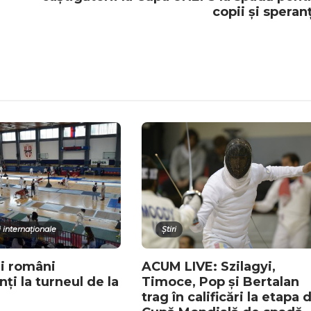
copii și speran
 internaționale
Știri
i români
ACUM LIVE: Szilagyi,
nți la turneul de la
Timoce, Pop și Bertalan
trag în calificări la etapa 