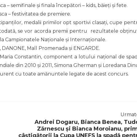
– semifinale și finala începători – kids, băieți și fete.
ca – festivitatea de premiere.
panților, medalii primilor opt sportivi clasați, cupe pent
. Totodată, se vor acorda premii pentru rezultatele obținu
a Campionatele Naționale și Internaționale.
S, DANONE, Mall Promenada și ENGARDE.
 Maria Constantin, component a lotului național de spad
ndiale din 2010 și 2011, Simona Gherman și Loredana Din
 curent cu toate amănuntele legate de acest concurs.
Urmat
Andrei Dogaru, Bianca Benea, Tud
Zărnescu și Bianca Moroianu, prim
câștigătorii la Cupa UNEFS la spadă pent