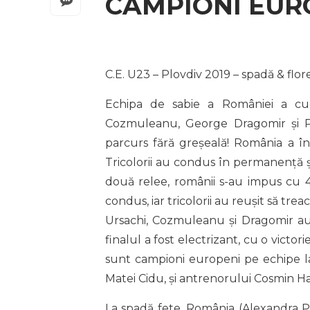
CAMPIONI EURO
C.E. U23 – Plovdiv 2019 – spadă & flor
Echipa de sabie a României a cu
Cozmuleanu, George Dragomir și P
parcurs fără greșeală! România a înv
Tricolorii au condus în permanență și
două relee, românii s-au impus cu 4
condus, iar tricolorii au reușit să tr
Ursachi, Cozmuleanu și Dragomir au l
finalul a fost electrizant, cu o victori
sunt campioni europeni pe echipe la 
Matei Cidu, și antrenorului Cosmin H
La spadă fete, România (Alexandra P