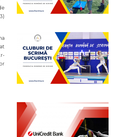
de
3)
na
at
r-
lor