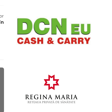
or
in
Campionate Europene
Concursuri inte