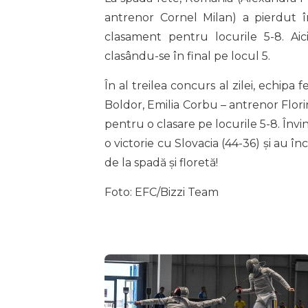
antrenor Cornel Milan) a pierdut î
clasament pentru locurile 5-8. Aic
clasându-se în final pe locul 5.
În al treilea concurs al zilei, echip
Boldor, Emilia Corbu – antrenor Flori
pentru o clasare pe locurile 5-8. Învi
o victorie cu Slovacia (44-36) și au înc
de la spadă și floretă!
Foto: EFC/Bizzi Team