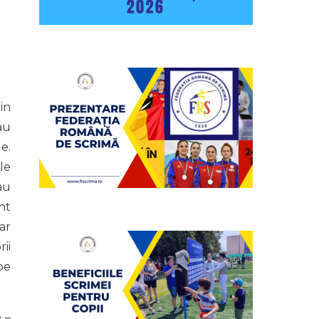
in
au
e.
le
au
nt
ar
rii
pe
 –