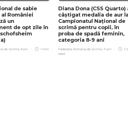
ional de sabie
Diana Dona (CSS Quarto) 
 al României
câștigat medalia de aur l
ză un
Campionatul Național de
ent de opt zile în
scrimă pentru copii, în
ischofsheim
proba de spadă feminin,
ia)
categoria 8-9 ani
na de Scrima
,
9 ani
1 min
Federatia Romana de Scrima
,
11 ani
1 
read