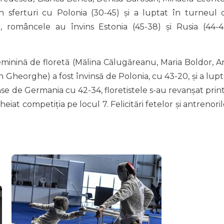
n sferturi cu Polonia (30-45) și a luptat în turneul 
i, româncele au învins Estonia (45-38) și Rusia (44-4
a feminină de floretă (Mălina Călugăreanu, Maria Boldor, A
n Gheorghe) a fost învinsă de Polonia, cu 43-20, și a lupt
nse de Germania cu 42-34, floretistele s-au revanșat print
heiat competiția pe locul 7. Felicitări fetelor și antrenori