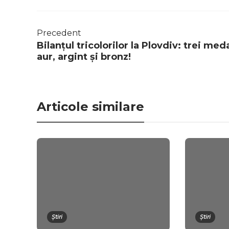
Precedent
Bilanțul tricolorilor la Plovdiv: trei medal
aur, argint și bronz!
Articole similare
Știri
Știri