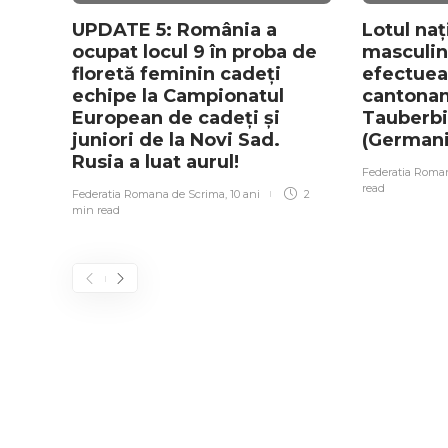
UPDATE 5: România a
Lotul naț
ocupat locul 9 în proba de
masculin
floretă feminin cadeți
efectuea
echipe la Campionatul
cantonam
European de cadeți și
Tauberb
juniori de la Novi Sad.
(German
Rusia a luat aurul!
Federatia Roma
read
Federatia Romana de Scrima
,
10 ani
2
min
read