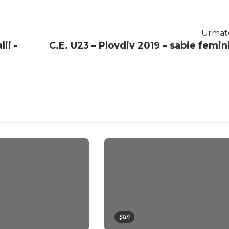
Urmat
ii -
C.E. U23 – Plovdiv 2019 – sabie femin
Știri