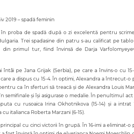
v 2019 – spadă feminin
 în proba de spadă după o zi excelentă pentru scrimer
lgaria. Trei spadasine din patru s-au calificat pe tablo
it din primul tur, fiind învinsă de Darja Varfolomyeye
ntâi pe Jana Grijak (Serbia), pe care a învins-o cu 15-1
are a dispus cu 15-4. În optimi, Alexandra a întrecut-o 
 pentru ca în sferturi să treacă și de Alexandra Louis Mar
 în semifinale și își asigurase o medalie. În penultimul act
sputa cu rusoaica Irina Okhotnikova (15-14) și a intrat 
a cu italianca Roberta Marzani (6-15).
rincipal cu cinci victorii în grupă. În 16-imi a eliminat-o
ar a fost învinsă în optimi de elvețianca Noemi Moeschlin, 