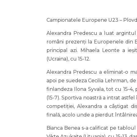
Campionatele Europene U23 – Plovdi
Alexandra Predescu a luat argintul
români prezenți la Europenele din Bu
principal azi. Mihaela Leonte a ieș
(Ucraina), cu 15-12.
Alexandra Predescu a eliminat-o mai î
apoi pe suedeza Cecilia Lehrman, de c
finlandeza Ilona Syvala, tot cu 15-4,
(15-7). Sportiva noastră a intrat astfel
competiției, Alexandra a câștigat di
finală, acolo unde a pierdut întâlnire
Bianca Benea s-a calificat pe tabloul p
Vikte Azukaite (Lituania), cu 15-13, d