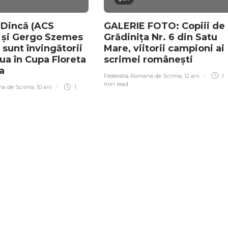
Dincă (ACS
GALERIE FOTO: Copiii de 
) și Gergo Szemes
Grădinița Nr. 6 din Satu
 sunt învingătorii
Mare, viitorii campioni ai
oua în Cupa Floreta
scrimei românești
ra
Federatia Romana de Scrima
,
12 ani
1
min
read
na de Scrima
,
10 ani
1