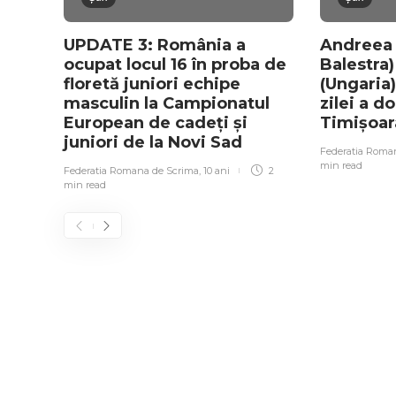
UPDATE 3: România a
Andreea 
ocupat locul 16 în proba de
Balestra
floretă juniori echipe
(Ungaria)
masculin la Campionatul
zilei a d
European de cadeți și
Timișoa
juniori de la Novi Sad
Federatia Roma
min
read
Federatia Romana de Scrima
,
10 ani
2
min
read