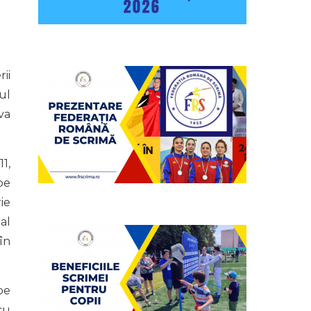
ii
ul
va
1,
pe
ie
 al
în
 pe
cu