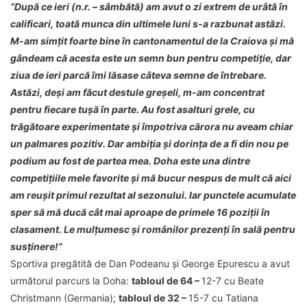
“După ce ieri (n.r. – sâmbătă) am avut o zi extrem de urâtă în
calificari, toată munca din ultimele luni s-a razbunat astăzi.
M-am simțit foarte bine în cantonamentul de la Craiova și mă
gândeam că acesta este un semn bun pentru competiție, dar
ziua de ieri parcă îmi lăsase câteva semne de întrebare.
Astăzi, deși am făcut destule greșeli, m-am concentrat
pentru fiecare tușă în parte. Au fost asalturi grele, cu
trăgătoare experimentate și împotriva cărora nu aveam chiar
un palmares pozitiv. Dar ambiția și dorința de a fi din nou pe
podium au fost de partea mea. Doha este una dintre
competițiile mele favorite și mă bucur nespus de mult că aici
am reușit primul rezultat al sezonului. Iar punctele acumulate
sper să mă ducă cât mai aproape de primele 16 poziții în
clasament. Le mulțumesc și românilor prezenți în sală pentru
susținere!”
Sportiva pregătită de Dan Podeanu și George Epurescu a avut
următorul parcurs la Doha:
tabloul de 64 –
12-7 cu Beate
Christmann (Germania);
tabloul de 32 –
15-7 cu Tatiana