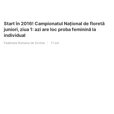
Start în 2016! Campionatul Național de floretă
juniori, ziua 1: azi are loc proba feminină la
individual
Federatia Romana de Scrima
11 ani