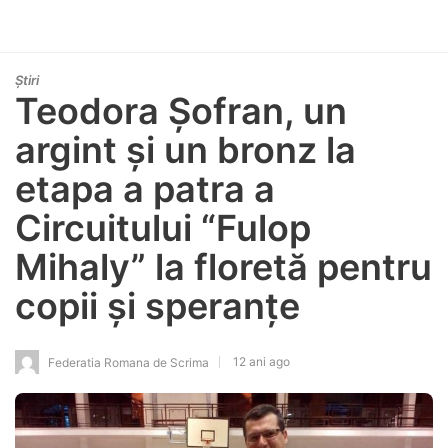
Știri
Teodora Șofran, un
argint și un bronz la
etapa a patra a
Circuitului “Fulop
Mihaly” la floretă pentru
copii și speranțe
12 ani ago
Federatia Romana de Scrima