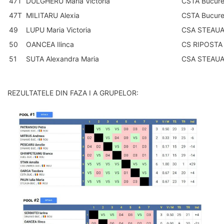
47T
DULGHERU Maria Victoria
CSTA Bucure
47T
MILITARU Alexia
CSTA Bucure
49
LUPU Maria Victoria
CSA STEAUA 
50
OANCEA Ilinca
CS RIPOSTA 
51
SUTA Alexandra Maria
CSA STEAUA 
REZULTATELE DIN FAZA I A GRUPELOR: