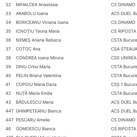
32
MIHALCEA Anastasia
CS DINAMO B
33
ARABOLU Ioana
ACS DUEL Bu
34
BORICEANU Viviana Ioana
CS DINAMO B
35
ICNOȚIU Teona Maria
CS RIPOSTA 
36
NEMEȘ Ariana Rebeca
CSTA Bucure
37
COTOC Ana
CSA STEAUA 
38
CONDREA Ioana Miruna
CSS UNIREA 
39
DINU Crina Maria
CSTA Bucure
40
PELIN Briana Valentina
CSTA Bucure
41
COPOIU Maria Daria
CSȘ 1 Bucure
42
NUȚĂ Maria Emilia
CSTA Bucure
43
BĂDULESCU Maria
ACS DUEL Bu
44T
GHIMPEȚEANU Bianca
ACS DUEL Bu
44T
PESCARU Amelie
CS DINAMO B
46
GOMOESCU Bianca
CS RIPOSTA 