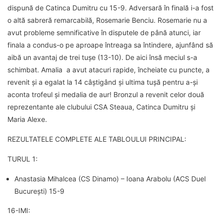
dispună de Catinca Dumitru cu 15-9. Adversară în finală i-a fost
o altă sabreră remarcabilă, Rosemarie Benciu. Rosemarie nu a
avut probleme semnificative în disputele de până atunci, iar
finala a condus-o pe aproape întreaga sa întindere, ajunfând să
aibă un avantaj de trei tușe (13-10). De aici însă meciul s-a
schimbat. Amalia a avut atacuri rapide, încheiate cu puncte, a
revenit și a egalat la 14 câștigând și ultima tușă pentru a-și
aconta trofeul și medalia de aur! Bronzul a revenit celor două
reprezentante ale clubului CSA Steaua, Catinca Dumitru și
Maria Alexe.
REZULTATELE COMPLETE ALE TABLOULUI PRINCIPAL:
TURUL 1:
Anastasia Mihalcea (CS Dinamo) – Ioana Arabolu (ACS Duel
București) 15-9
16-IMI: