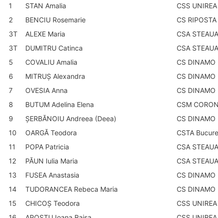
1
STAN Amalia
CSS UNIREA 
2
BENCIU Rosemarie
CS RIPOSTA 
3T
ALEXE Maria
CSA STEAUA 
3T
DUMITRU Catinca
CSA STEAUA 
5
COVALIU Amalia
CS DINAMO B
6
MITRUȘ Alexandra
CS DINAMO B
7
OVESIA Anna
CS DINAMO B
8
BUTUM Adelina Elena
CSM CORON
9
ȘERBĂNOIU Andreea (Deea)
CS DINAMO B
10
OARGĂ Teodora
CSTA Bucure
11
POPA Patricia
CSA STEAUA 
12
PĂUN Iulia Maria
CSA STEAUA 
13
FUSEA Anastasia
CS DINAMO B
14
TUDORANCEA Rebeca Maria
CS DINAMO B
15
CHICOȘ Teodora
CSS UNIREA 
16
APOSTU Ioana Raisa
CSS UNIREA 