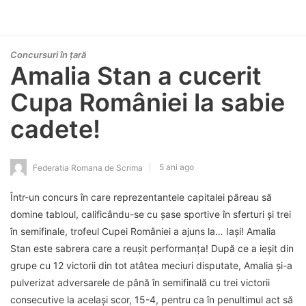
Concursuri în țară
Amalia Stan a cucerit
Cupa României la sabie
cadete!
5 ani ago
Federatia Romana de Scrima
Într-un concurs în care reprezentantele capitalei păreau să
domine tabloul, calificându-se cu șase sportive în sferturi și trei
în semifinale, trofeul Cupei României a ajuns la… Iași! Amalia
Stan este sabrera care a reușit performanța! După ce a ieșit din
grupe cu 12 victorii din tot atâtea meciuri disputate, Amalia și-a
pulverizat adversarele de până în semifinală cu trei victorii
consecutive la același scor, 15-4, pentru ca în penultimul act să