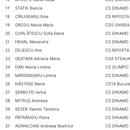
17
STATIE Bianca
CS DINAMO B
18
CÎRLIGEANU Ema
CS RIPOSTA 
19
GROSU Alexia Maria
CSS UNIREA 
20
CORLĂTESCU Sofia Elena
CS DINAMO B
21
HEHAL Alexandra
CS DINAMO B
22
DEJESCU Ana
CS RIPOSTA 
23
GEATARA Adriana Maria
CSA STEAUA 
24
DAN Alexia Lorena
CS OLIMPIC
25
MĂRGINEANU Lorena
CS DINAMO B
26
NĂSTASE Maria
CSTA Bucure
27
ȘERBOTEI Iarina
CS DINAMO B
28
MITRUȘ Andreea
CS DINAMO B
29
SEZER Yasmin Teodora
CS DINAMO B
30
PĂTRĂNOIU Petra
CS DINAMO B
31
ADĂNILOAIE Andreea Beatrice
CS DINAMO B