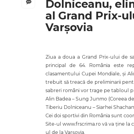
Dolniceanu, eli
al Grand Prix-ul
Varșovia
Ziua a doua a Grand Prix-ului de s
principal de 64. România este rep
clasamentului Cupei Mondiale, și Al
trebuit să treacă de preliminarii pen
sabreri români vor trage pe tabloul 
Alin Badea – Sung Junmo (Coreea de 
Tiberiu Dolniceanu – Siarhei Shachanin
Cei doi sportivi din România sunt c
Site-ul www.frscrima.ro vă va ține la 
ul de la Varșovia.