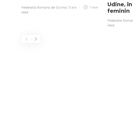
Udine, î
Federatia Romana de Scrima
,
11 ani
1 min
feminin
read
Federatia Roma
read