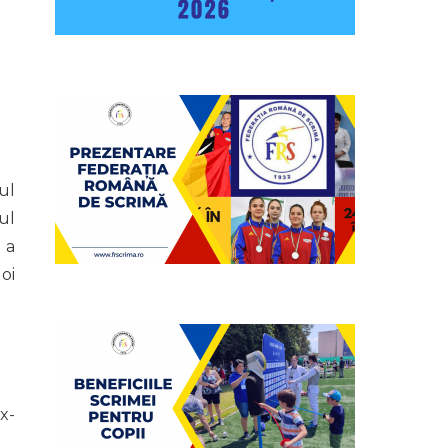
ul
ul
 a
oi
x-