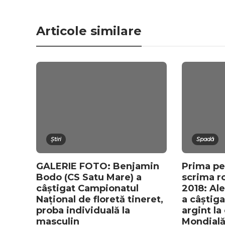
Articole similare
Știri
Spadă
GALERIE FOTO: Benjamin
Prima pe
Bodo (CS Satu Mare) a
scrima r
câștigat Campionatul
2018: Al
Național de floretă tineret,
a câștig
proba individuală la
argint l
masculin
Mondială 