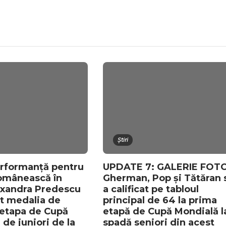
Știri
rformanță pentru
UPDATE 7: GALERIE FOTO
omânească în
Gherman, Pop și Tătăran 
exandra Predescu
a calificat pe tabloul
at medalia de
principal de 64 la prima
a etapa de Cupă
etapă de Cupă Mondială l
de juniori de la
spadă seniori din acest