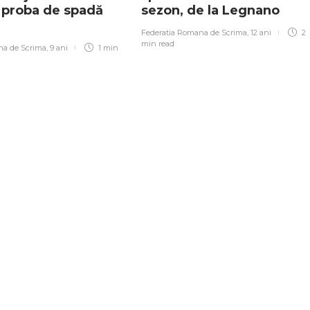
n proba de spadă
sezon, de la Legnano
Federatia Romana de Scrima
,
12 ani
2
min
read
na de Scrima
,
9 ani
1 min