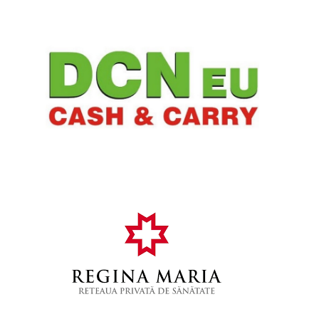
Federatia Romana de Scrima
,
8 ani
2 min
read