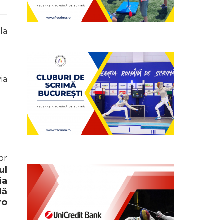
la
ia
or
ul
ia
dă
ro