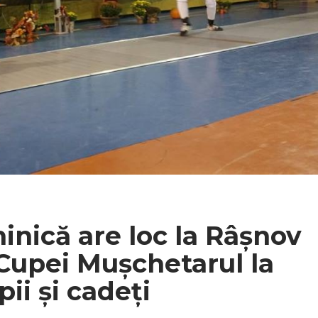
nică are loc la Râșnov
 Cupei Mușchetarul la
ii și cadeți