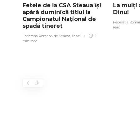
Fetele de la CSA Steaua îşi
La mulți
apără duminică titlul la
Dinu!
Campionatul Naţional de
Federatia Roma
spadă tineret
read
Federatia Romana de Scrima
,
12 ani
1
min
read