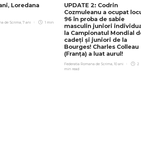
 ani, Loredana
UPDATE 2: Codrin
Cozmuleanu a ocupat loc
96 în proba de sabie
na de Scrima
,
7 ani
1 min
masculin juniori individua
la Campionatul Mondial d
cadeți și juniori de la
Bourges! Charles Colleau
(Franța) a luat aurul!
Federatia Romana de Scrima
,
10 ani
2
min
read