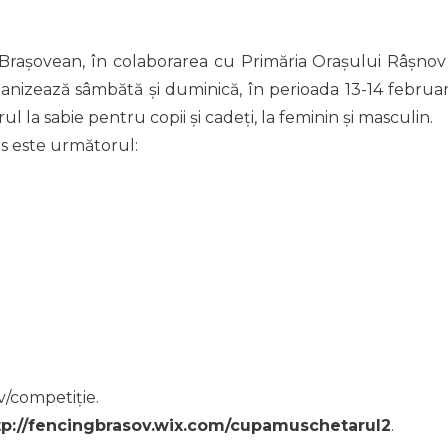
rașovean, în colaborarea cu Primăria Orașului Râșnov 
nizează sâmbătă și duminică, în perioada 13-14 februar
l la sabie pentru copii și cadeți, la feminin și masculin.
s este următorul:
iv/competiție.
p://fencingbrasov.wix.com/cupamuschetarul2
.