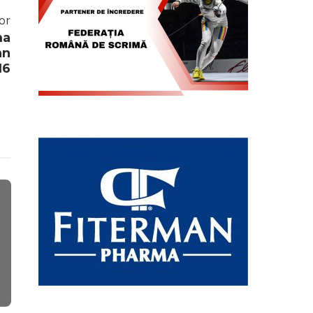
or
ma
an
16
Știri
Concursuri în ț