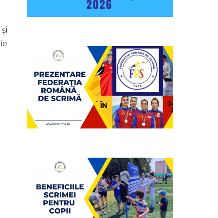
și
ie