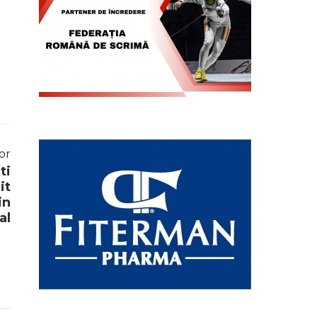
or
ti
it
in
al