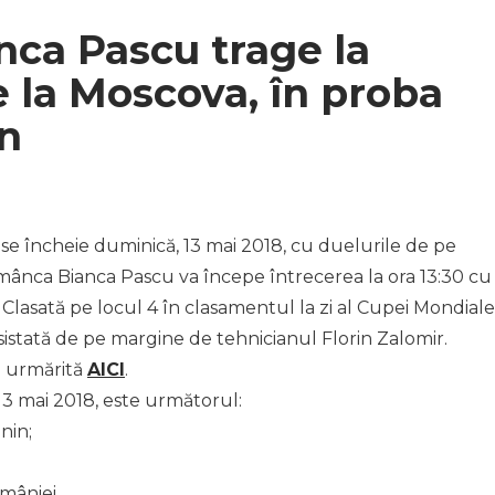
ca Pascu trage la
e la Moscova, în proba
in
se încheie duminică, 13 mai 2018, cu duelurile de pe
mânca Bianca Pascu va începe întrecerea la ora 13:30 cu
lasată pe locul 4 în clasamentul la zi al Cupei Mondiale
 asistată de pe margine de tehnicianul Florin Zalomir.
i urmărită
AICI
.
3 mai 2018, este următorul:
nin;
mâniei.