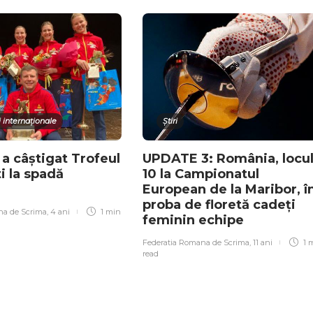
 internaționale
Știri
a câștigat Trofeul
UPDATE 3: România, locu
i la spadă
10 la Campionatul
European de la Maribor, î
proba de floretă cadeți
na de Scrima
,
4 ani
1 min
feminin echipe
Federatia Romana de Scrima
,
11 ani
1 
read