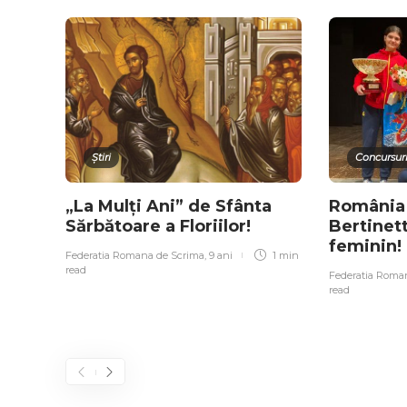
Știri
Concursuri
„La Mulți Ani” de Sfânta
România 
Sărbătoare a Floriilor!
Bertinett
feminin!
Federatia Romana de Scrima
,
9 ani
1 min
read
Federatia Roma
read