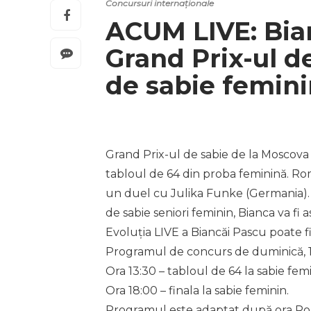
Concursuri internaționale
ACUM LIVE: Bian
Grand Prix-ul d
de sabie femin
Grand Prix-ul de sabie de la Moscova 
tabloul de 64 din proba feminină. Ro
un duel cu Julika Funke (Germania). C
de sabie seniori feminin, Bianca va fi
Evoluția LIVE a Biancăi Pascu poate f
Programul de concurs de duminică, 1
Ora 13:30 – tabloul de 64 la sabie femi
Ora 18:00 – finala la sabie feminin.
Programul este adaptat după ora Ro