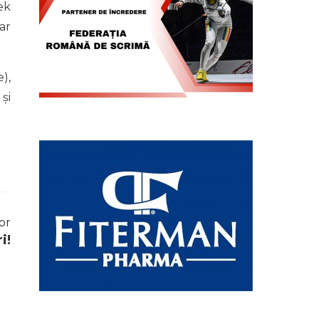
ek
ar
),
și
or
i!