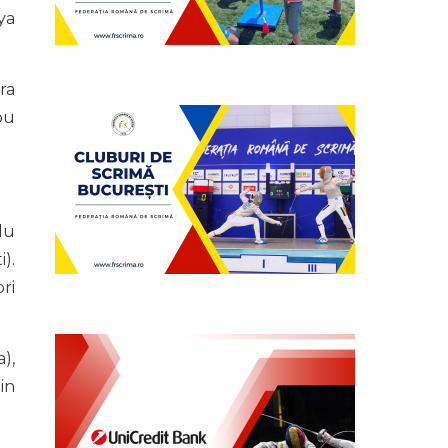
ya
ra
ou
du
).
ori
),
in