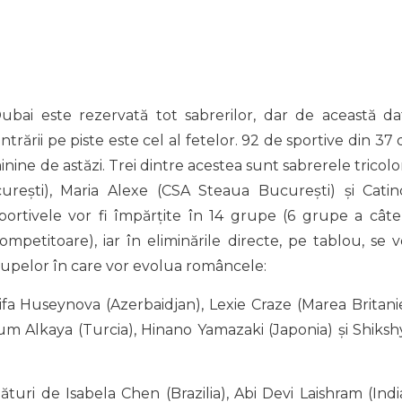
bai este rezervată tot sabrerilor, dar de această da
ntrării pe piste este cel al fetelor. 92 de sportive din 37 
minine de astăzi. Trei dintre acestea sunt sabrerele tricol
rești), Maria Alexe (CSA Steaua București) și Catin
ortivele vor fi împărțite în 14 grupe (6 grupe a câte
petitoare), iar în eliminările directe, pe tablou, se v
rupelor în care vor evolua româncele:
ifa Huseynova (Azerbaidjan), Lexie Craze (Marea Britanie
 Alkaya (Turcia), Hinano Yamazaki (Japonia) și Shiksh
turi de Isabela Chen (Brazilia), Abi Devi Laishram (India