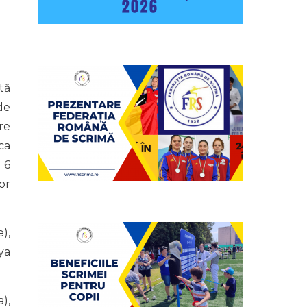
tă
de
ore
ca
 6
or
),
ya
),