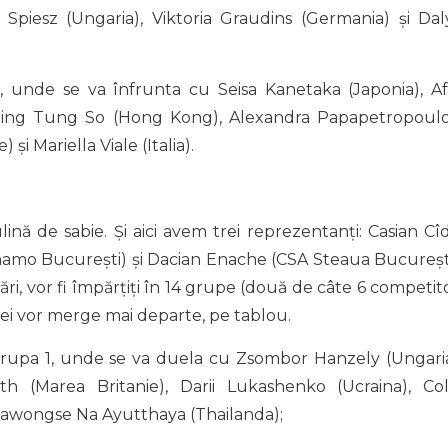
piesz (Ungaria), Viktoria Graudins (Germania) și Dal
 unde se va înfrunta cu Seisa Kanetaka (Japonia), Af
 Wing Tung So (Hong Kong), Alexandra Papapetropoul
și Mariella Viale (Italia).
ină de sabie. Și aici avem trei reprezentanți: Casian Cî
Dinamo București) și Dacian Enache (CSA Steaua București
țări, vor fi împărțiți în 14 grupe (două de câte 6 competit
e ei vor merge mai departe, pe tablou.
grupa 1, unde se va duela cu Zsombor Hanzely (Ungaria
th (Marea Britanie), Darii Lukashenko (Ucraina), Col
awongse Na Ayutthaya (Thailanda);