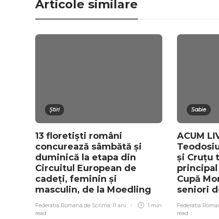
Articole similare
Știri
Sabie
13 floretiști români
ACUM LIV
concurează sâmbătă și
Teodosiu
duminică la etapa din
și Cruțu 
Circuitul European de
principal
cadeți, feminin și
Cupă Mon
masculin, de la Moedling
seniori 
Federatia Romana de Scrima
,
11 ani
1 min
Federatia Roma
read
read