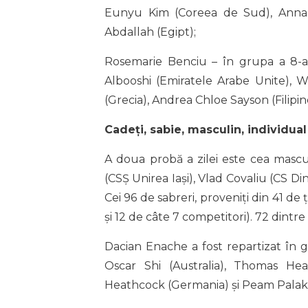
Eunyu Kim (Coreea de Sud), Anna S
Abdallah (Egipt);
Rosemarie Benciu – în grupa a 8-a,
Albooshi (Emiratele Arabe Unite),
(Grecia), Andrea Chloe Sayson (Filipine) 
Cadeți, sabie, masculin, individual
A doua probă a zilei este cea mascul
(CSȘ Unirea Iași), Vlad Covaliu (CS 
Cei 96 de sabreri, proveniți din 41 de 
și 12 de câte 7 competitori). 72 dintr
Dacian Enache a fost repartizat în 
Oscar Shi (Australia), Thomas Hea
Heathcock (Germania) și Peam Palak