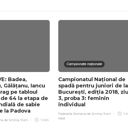
Campionate naționale
E: Badea,
Campionatul Național de
, Gălățanu, Iancu
spadă pentru juniori de la
trag pe tabloul
București, ediția 2018, zi
 de 64 la etapa de
3, proba 3: feminin
dială de sabie
individual
de la Padova
Federatia Romana de Scrima
,
9 ani
1 
read
na de Scrima
,
9 ani
1 min