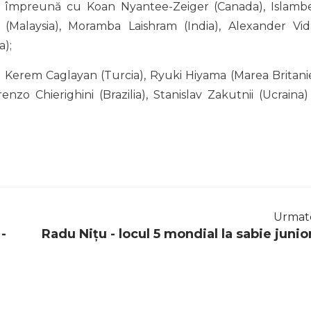
u, împreună cu Koan Nyantee-Zeiger (Canada), Islamb
(Malaysia), Moramba Laishram (India), Alexander Vid
a);
u Kerem Caglayan (Turcia), Ryuki Hiyama (Marea Britanie
o Chierighini (Brazilia), Stanislav Zakutnii (Ucraina) 
Urmat
-
Radu Nițu - locul 5 mondial la sabie junior