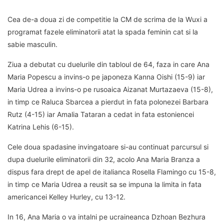
Cea de-a doua zi de competitie la CM de scrima de la Wuxi a
programat fazele eliminatorii atat la spada feminin cat si la
sabie masculin.
Ziua a debutat cu duelurile din tabloul de 64, faza in care Ana
Maria Popescu a invins-o pe japoneza Kanna Oishi (15-9) iar
Maria Udrea a invins-o pe rusoaica Aizanat Murtazaeva (15-8),
in timp ce Raluca Sbarcea a pierdut in fata polonezei Barbara
Rutz (4-15) iar Amalia Tataran a cedat in fata estoniencei
Katrina Lehis (6-15).
Cele doua spadasine invingatoare si-au continuat parcursul si
dupa duelurile eliminatorii din 32, acolo Ana Maria Branza a
dispus fara drept de apel de italianca Rosella Flamingo cu 15-8,
in timp ce Maria Udrea a reusit sa se impuna la limita in fata
americancei Kelley Hurley, cu 13-12.
In 16, Ana Maria o va intalni pe ucraineanca Dzhoan Bezhura