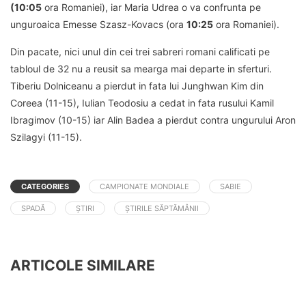
(10:05
ora Romaniei), iar Maria Udrea o va confrunta pe
unguroaica Emesse Szasz-Kovacs (ora
10:25
ora Romaniei).
Din pacate, nici unul din cei trei sabreri romani calificati pe
tabloul de 32 nu a reusit sa mearga mai departe in sferturi.
Tiberiu Dolniceanu a pierdut in fata lui Junghwan Kim din
Coreea (11-15), Iulian Teodosiu a cedat in fata rusului Kamil
Ibragimov (10-15) iar Alin Badea a pierdut contra ungurului Aron
Szilagyi (11-15).
CATEGORIES
CAMPIONATE MONDIALE
SABIE
SPADĂ
ȘTIRI
ȘTIRILE SĂPTĂMÂNII
ARTICOLE SIMILARE