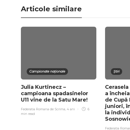
Articole similare
Campionate naționale
Știri
Julia Kurtinecz –
Cerasela
campioana spadasinelor
a încheia
U11 vine de la Satu Mare!
de Cupă 
juniori, 
Federatia Romana de Scrima
,
4 ani
6
la individ
min
read
Sosnowi
Federatia Roma