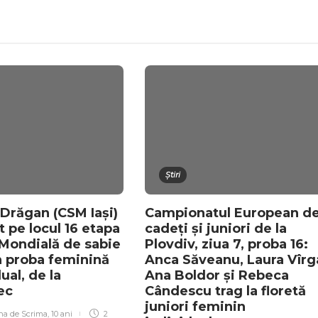
Știri
 Drăgan (CSM Iași)
Campionatul European d
t pe locul 16 etapa
cadeți și juniori de la
Mondială de sabie
Plovdiv, ziua 7, proba 16:
în proba feminină
Anca Săveanu, Laura Vîrg
ual, de la
Ana Boldor și Rebeca
ec
Cândescu trag la floretă
juniori feminin
na de Scrima
,
10 ani
2