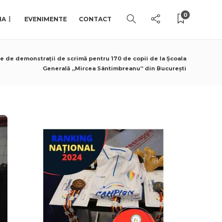
0
IA
EVENIMENTE
CONTACT
ie de demonstrații de scrimă pentru 170 de copii de la Școala
Generală „Mircea Sântimbreanu” din București