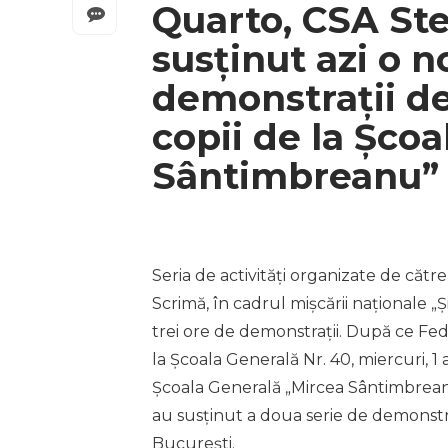
Quarto, CSA Ste
susținut azi o n
demonstrații de
copii de la Șco
Sântimbreanu” 
Seria de activități organizate de căt
Scrimă, în cadrul mișcării naționale „Și
trei ore de demonstrații. După ce Fed
la Școala Generală Nr. 40, miercuri, 1 apr
Școala Generală „Mircea Sântimbreanu
au susținut a doua serie de demonstr
București.