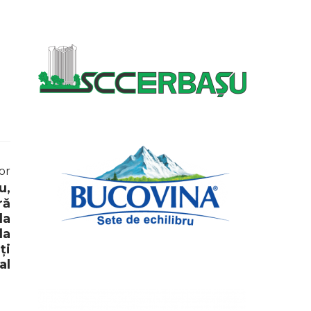
or
u,
ră
la
la
ți
al