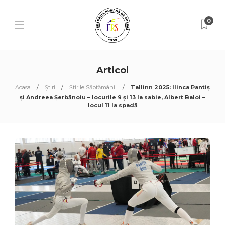
0
Articol
Acasa
Știri
Știrile Săptămânii
Tallinn 2025: Ilinca Pantiș
și Andreea Șerbănoiu – locurile 9 și 13 la sabie, Albert Baloi –
locul 11 la spadă