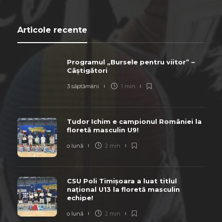
Articole recente
Programul „Bursele pentru viitor” –
Câștigători
3 săptămâni
1 min
Tudor Ichim e campionul României la
floretă masculin U9!
o lună
2 min
CSU Poli Timișoara a luat titlul
național U13 la floretă masculin
echipe!
o lună
2 min