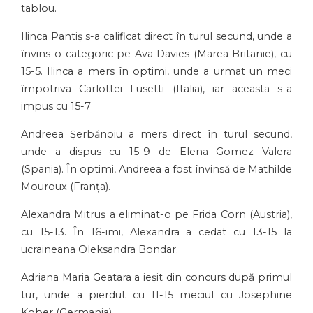
tablou.
Ilinca Pantiș s-a calificat direct în turul secund, unde a
învins-o categoric pe Ava Davies (Marea Britanie), cu
15-5. Ilinca a mers în optimi, unde a urmat un meci
împotriva Carlottei Fusetti (Italia), iar aceasta s-a
impus cu 15-7
Andreea Șerbănoiu a mers direct în turul secund,
unde a dispus cu 15-9 de Elena Gomez Valera
(Spania). În optimi, Andreea a fost învinsă de Mathilde
Mouroux (Franța).
Alexandra Mitruș a eliminat-o pe Frida Corn (Austria),
cu 15-13. În 16-imi, Alexandra a cedat cu 13-15 la
ucraineana Oleksandra Bondar.
Adriana Maria Geatara a ieșit din concurs după primul
tur, unde a pierdut cu 11-15 meciul cu Josephine
Kober (Germania).