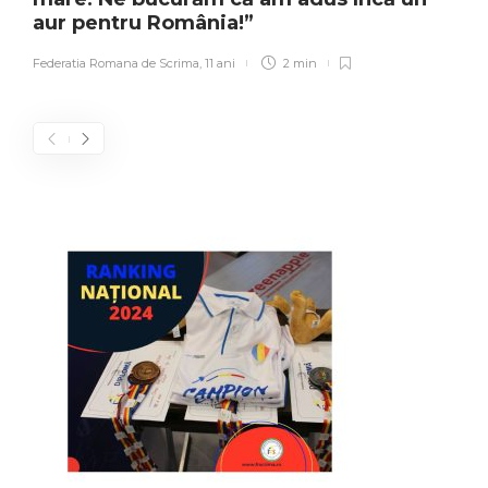
aur pentru România!”
Federatia Romana de Scrima
,
11 ani
2 min