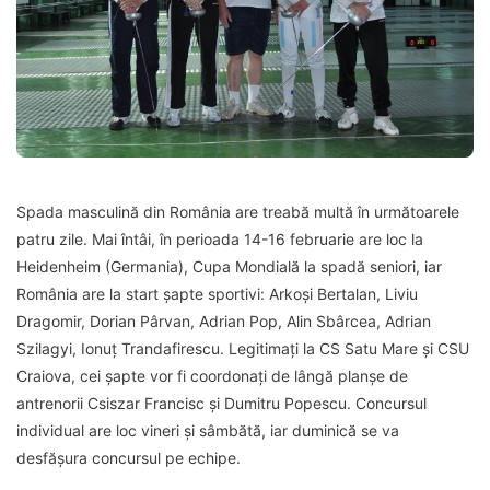
Spada masculină din România are treabă multă în următoarele
patru zile. Mai întâi, în perioada 14-16 februarie are loc la
Heidenheim (Germania), Cupa Mondială la spadă seniori, iar
România are la start şapte sportivi:
Arkoşi Bertalan, Liviu
Dragomir, Dorian Pârvan, Adrian Pop, Alin Sbârcea, Adrian
Szilagyi, Ionuţ Trandafirescu. Legitimaţi la CS Satu Mare şi CSU
Craiova, cei şapte vor fi coordonaţi de lângă planşe de
antrenorii Csiszar Francisc şi Dumitru Popescu. Concursul
individual are loc vineri şi sâmbătă, iar duminică se va
desfăşura concursul pe echipe.