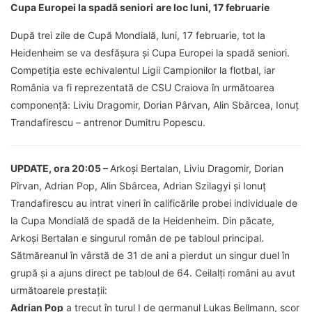
Cupa Europei la spadă seniori
are loc luni, 17 februarie
După trei zile de Cupă Mondială, luni, 17 februarie, tot la
Heidenheim se va desfăşura şi Cupa Europei la spadă seniori.
Competiţia este echivalentul Ligii Campionilor la flotbal, iar
România va fi reprezentată de CSU Craiova în următoarea
componenţă: Liviu Dragomir, Dorian Pârvan, Alin Sbârcea, Ionuţ
Trandafirescu – antrenor Dumitru Popescu.
UPDATE, ora 20:05 –
Arkoşi Bertalan, Liviu Dragomir, Dorian
Pîrvan, Adrian Pop, Alin Sbârcea, Adrian Szilagyi şi Ionuţ
Trandafirescu au intrat vineri în calificările probei individuale de
la Cupa Mondială de spadă de la Heidenheim. Din păcate,
Arkoşi Bertalan e singurul român de pe tabloul principal.
Sătmăreanul în vârstă de 31 de ani a pierdut un singur duel în
grupă şi a ajuns direct pe tabloul de 64. Ceilalţi români au avut
următoarele prestaţii:
Adrian Pop
a trecut în turul I de germanul Lukas Bellmann, scor