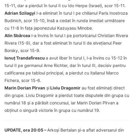
15-11, dar a pierdut în turul II cu Ido Herpe (Israel), scor 15-11.
Adrian Szilagyi
l-a eliminat în turul I pe chilianul Paris Inostroza
Budinich, scor 15-10, însă a cedat în runda imediat următoare
cu 11-8 în faţa japonezului Kazuyasu Minobe.
Alin Sbârcea
l-a învins în turul I pe portoricanul Christian Rivera
Rivera (15-9), dar a fost eliminat în turul II de elveţianul Peer
Borsky, scor 15-9.
Ionuţ Trandafirescu
a avut liber în turul I, l-a învins cu 15-12 în
turul II pe germanul Arne Richter, dar în turul III, decisiv pentru
calificarea pe tabloul principal, a pierdut cu italianul Marco
Fichera, scor 15-6.
Marin Dorian Pîrvan
şi
Liviu Dragomir
au fost eliminaţi direct
din grupe. Liviu Dragomir a pierdut toate disputele din grupa cu
numărul 18 şi a părăsit concursul, iar Marin Dorian Pîrvan a
obţinut o singură victorie în grupa cu numărul 19.
UPDATE, ora 20:05 –
Arkoşi Bertalan şi-a aflat adversarul din