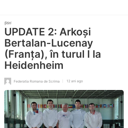
Știri
UPDATE 2: Arkoşi
Bertalan-Lucenay
(Franţa), în turul I la
Heidenheim
12 ani ago
Federatia Romana de Scrima