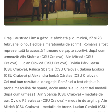
Orașul austriac Linz a găzduit sâmbătă și duminică, 27 și 28
februarie, o nouă ediție a maratonului de scrimă. România a fost
reprezentată la această întrecere de șapte sportivi, după cum
urmează: Alin Sbârcia (CSU Craiova), Alin Mitrică (CSU
Craiova), Lucian Ciovică (CSU Craiova), Ovidiu Pârvuleasa
(CSU Craiova), Raluca Sbârcia (CSU Craiova), Sabina Ecobici
(CSU Craiova) și Alexandra Ionică Cârstea (CSU Craiova).
Cel mai bun rezultat al delegației României a fost obținut în
proba masculină de spadă, acolo unde s-au cucerit trei medalii,
după cum urmează: Alin Sbârcia (CSU Craiova) – medalie de
aur, Ovidiu Pârvuleasa (CSU Craiova) – medalie de argint și Alin
Mitrică (CSU Craiova) – medalie de bronz. Lucian Ciovică (CSU