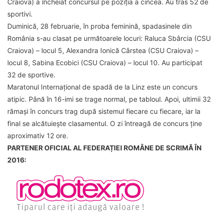
Craiova) a încheiat concursul pe poziția a cincea. Au tras 52 de
sportivi.
Duminică, 28 februarie, în proba feminină, spadasinele din
România s-au clasat pe următoarele locuri: Raluca Sbârcia (CSU
Craiova) – locul 5, Alexandra Ionică Cârstea (CSU Craiova) –
locul 8, Sabina Ecobici (CSU Craiova) – locul 10. Au participat
32 de sportive.
Maratonul Internaţional de spadă de la Linz este un concurs
atipic. Până în 16-imi se trage normal, pe tabloul. Apoi, ultimii 32
rămaşi în concurs trag după sistemul fiecare cu fiecare, iar la
final se alcătuieşte clasamentul. O zi întreagă de concurs ţine
aproximativ 12 ore.
PARTENER OFICIAL AL FEDERAȚIEI ROMÂNE DE SCRIMĂ ÎN
2016: