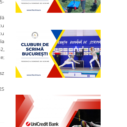
5-
dă
cu
cu
ia
2,
e;
sz
25