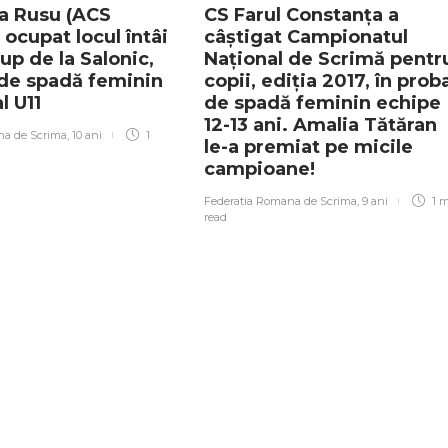
a Rusu (ACS
CS Farul Constanța a
a ocupat locul întâi
câștigat Campionatul
Cup de la Salonic,
Național de Scrimă pentr
 de spadă feminin
copii, ediția 2017, în prob
l U11
de spadă feminin echipe
12-13 ani. Amalia Tătăran
na de Scrima
,
10 ani
1
le-a premiat pe micile
campioane!
Federatia Romana de Scrima
,
9 ani
1 
read