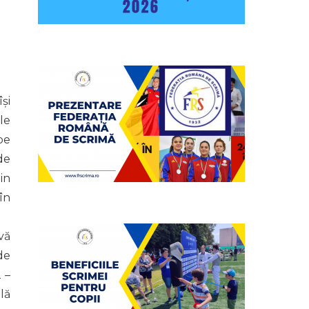
și
le
pe
de
in
în
vă
de
 –
lă