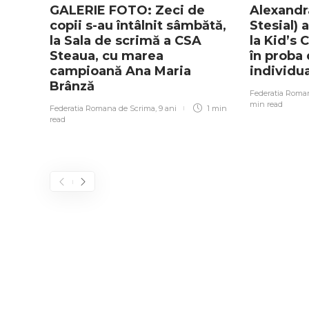
GALERIE FOTO: Zeci de
Alexandr
copii s-au întâlnit sâmbătă,
Stesial) 
la Sala de scrimă a CSA
la Kid’s 
Steaua, cu marea
în proba
campioană Ana Maria
individua
Brânză
Federatia Roma
min
read
Federatia Romana de Scrima
,
9 ani
1 min
read