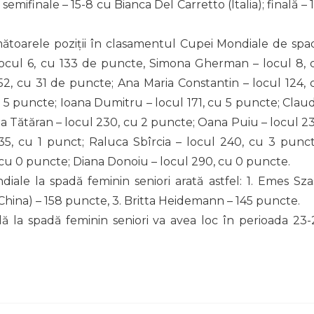
emifinale – 15-8 cu Bianca Del Carretto (Italia); finală – 1
toarele poziții în clasamentul Cupei Mondiale de spa
 locul 6, cu 133 de puncte, Simona Gherman – locul 8, 
2, cu 31 de puncte; Ana Maria Constantin – locul 124, 
 5 puncte; Ioana Dumitru – locul 171, cu 5 puncte; Claud
a Tătăran – locul 230, cu 2 puncte; Oana Puiu – locul 23
5, cu 1 punct; Raluca Sbîrcia – locul 240, cu 3 punct
 cu 0 puncte; Diana Donoiu – locul 290, cu 0 puncte.
le la spadă feminin seniori arată astfel: 1. Emes Sza
(China) – 158 puncte, 3. Britta Heidemann – 145 puncte.
la spadă feminin seniori va avea loc în perioada 23-