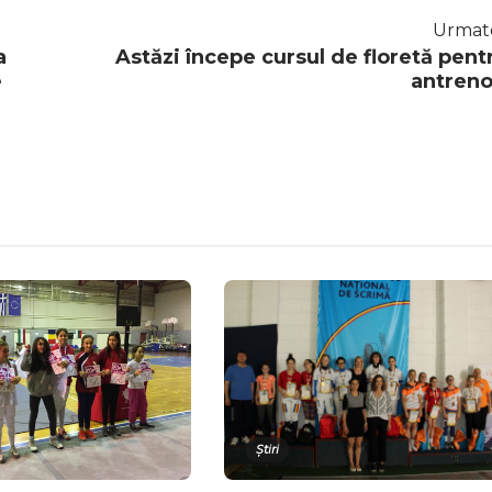
Urmat
a
Astăzi începe cursul de floretă pent
e
antreno
Știri