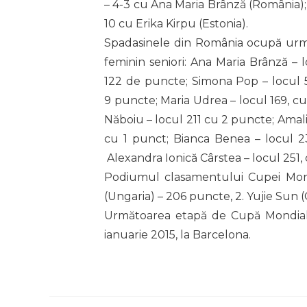
– 4-3 cu Ana Maria Brânză (România); s
10 cu Erika Kirpu (Estonia).
Spadasinele din România ocupă urmă
feminin seniori: Ana Maria Brânză –
122 de puncte; Simona Pop – locul 5
9 puncte; Maria Udrea – locul 169, cu
Năboiu – locul 211 cu 2 puncte; Amali
cu 1 punct; Bianca Benea – locul 23
Alexandra Ionică Cârstea – locul 251,
Podiumul clasamentului Cupei Mondia
(Ungaria) – 206 puncte, 2. Yujie Sun 
Următoarea etapă de Cupă Mondială 
ianuarie 2015, la Barcelona.