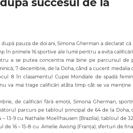
 după succesul de la
, după pauza de doi ani, Simona Gherman a declarat că î
p în primele 16 sportive ale lumii pentru a evita calificări
ntru a se putea concentra mai bine pe parcursul de 
inică, 7 decembrie, de la Doha, când a cucerit medalia 
cul 8 în clasamentul Cupei Mondiale de spadă femin
nu va mai trage calificări atâta timp cât se va menține 
ie, de calificări fără emoții, Simona Gherman, sporti
mătorul parcurs pe tabloul principal de 64 de la Doha, 
– 13-9 cu Nathalie Moellhausen (Brazilia); tabloul de 32
ul de 16 – 15-8 cu Amelie Awong (Franța); sferturi de fina