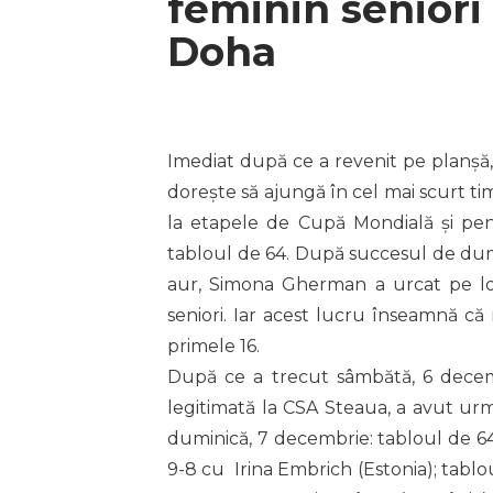
feminin seniori
Doha
Imediat după ce a revenit pe planșă
dorește să ajungă în cel mai scurt tim
la etapele de Cupă Mondială și pe
tabloul de 64. După succesul de dum
aur, Simona Gherman a urcat pe lo
seniori. Iar acest lucru înseamnă că 
primele 16.
După ce a trecut sâmbătă, 6 decembr
legitimată la CSA Steaua, a avut ur
duminică, 7 decembrie: tabloul de 64 
9-8 cu Irina Embrich (Estonia); tablo