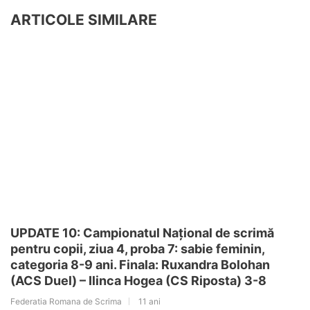
ARTICOLE SIMILARE
UPDATE 10: Campionatul Național de scrimă
pentru copii, ziua 4, proba 7: sabie feminin,
categoria 8-9 ani. Finala: Ruxandra Bolohan
(ACS Duel) – Ilinca Hogea (CS Riposta) 3-8
Federatia Romana de Scrima
11 ani