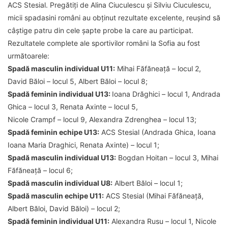
ACS Stesial. Pregătiți de Alina Ciuculescu și Silviu Ciuculescu,
micii spadasini români au obținut rezultate excelente, reușind să
câștige patru din cele șapte probe la care au participat.
Rezultatele complete ale sportivilor români la Sofia au fost
următoarele:
Spadă masculin individual U11:
Mihai Făfăneață – locul 2,
David Băloi – locul 5, Albert Băloi – locul 8;
Spadă feminin individual U13:
Ioana Drăghici – locul 1, Andrada
Ghica – locul 3, Renata Axinte – locul 5,
Nicole Crampf – locul 9, Alexandra Zdrenghea – locul 13;
Spadă feminin echipe U13:
ACS Stesial (Andrada Ghica, Ioana
Ioana Maria Draghici, Renata Axinte) – locul 1;
Spadă masculin individual U13:
Bogdan Hoitan – locul 3, Mihai
Făfăneață – locul 6;
Spadă masculin individual U8:
Albert Băloi – locul 1;
Spadă masculin echipe U11:
ACS Stesial (Mihai Făfăneață,
Albert Băloi, David Băloi) – locul 2;
Spadă feminin individual U11:
Alexandra Rusu – locul 1, Nicole