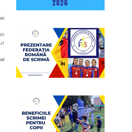
ei
in
ur
ai