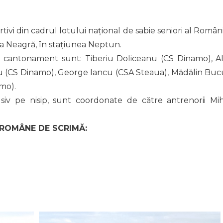
tivi din cadrul lotului național de sabie seniori al Români
 Neagră, în stațiunea Neptun.
est cantonament sunt: Tiberiu Doliceanu (CS Dinamo), Al
u (CS Dinamo), George Iancu (CSA Steaua), Mădălin Buc
mo).
iv pe nisip, sunt coordonate de către antrenorii Mih
 ROMÂNE DE SCRIMĂ: