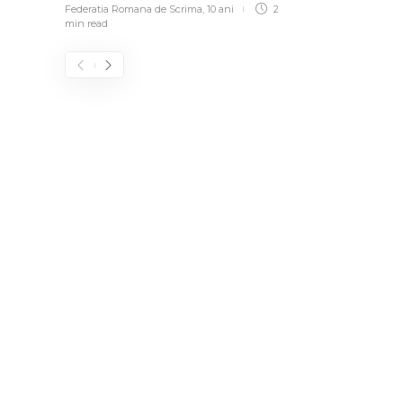
Federatia Romana de Scrima
,
10 ani
2
min
read