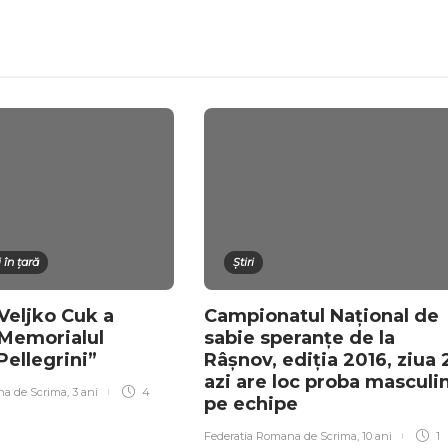
 în țară
Știri
 Veljko Cuk a
Campionatul Național de
 Memorialul
sabie speranțe de la
ellegrini”
Râșnov, ediția 2016, ziua 
azi are loc proba masculi
na de Scrima
,
3 ani
4
pe echipe
Federatia Romana de Scrima
,
10 ani
1