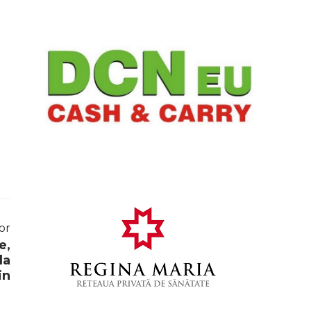
or
e,
la
in