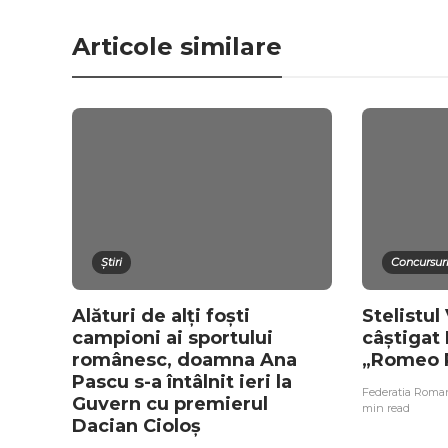
Articole similare
Știri
Concursuri
Alături de alți foști
Stelistul
campioni ai sportului
câștigat
românesc, doamna Ana
„Romeo P
Pascu s-a întâlnit ieri la
Federatia Roma
Guvern cu premierul
min
read
Dacian Cioloș